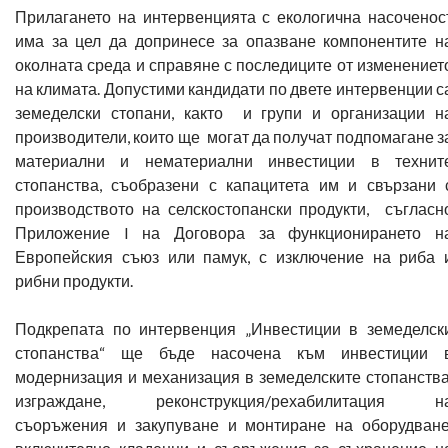
Прилагането на интервенцията с екологична насоченос
има за цел да допринесе за опазване компонентите н
околната среда и справяне с последиците от изменениет
на климата. Допустими кандидати по двете интервенции с
земеделски стопани, както и групи и организации н
производители, които ще могат да получат подпомагане з
материални и нематериални инвестиции в технит
стопанства, съобразени с капацитета им и свързани 
производството на селскостопански продукти, съгласн
Приложение I на Договора за функционирането н
Европейския съюз или памук, с изключение на риба 
рибни продукти.
Подкрепата по интервенция „Инвестиции в земеделск
стопанства“ ще бъде насочена към инвестиции 
модернизация и механизация в земеделските стопанства
изграждане, реконструкция/рехабилитация н
съоръжения и закупуване и монтиране на оборудване