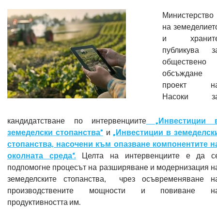
Министерство
на земеделиет
и хранит
публикува з
обществено
обсъждане
проект н
Насоки з
кандидатстване по интервенциите
„Инвестиции 
земеделски стопанства”
и
„Инвестиции в земеделск
стопанства, насочени към опазване компонентите н
околната среда“.
Целта на интервенциите е да с
подпомогне процесът на разширяване и модернизация н
земеделските стопанства, чрез осъвременяване н
производствените мощности и повиване н
продуктивността им.