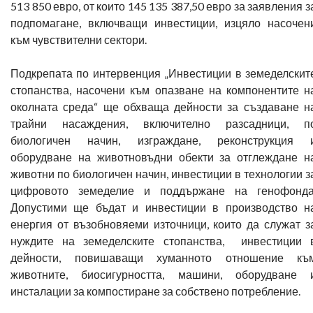
513 850 евро, от които 145 135 387,50 евро за заявления з
подпомагане, включващи инвестиции, изцяло насочен
към чувствителни сектори.
Подкрепата по интервенция „Инвестиции в земеделскит
стопанства, насочени към опазване на компонентите н
околната среда“ ще обхваща дейности за създаване н
трайни насаждения, включително разсадници, п
биологичен начин, изграждане, реконструкция 
оборудване на животновъдни обекти за отглеждане н
животни по биологичен начин, инвестиции в технологии з
цифровото земеделие и поддържане на генофонда
Допустими ще бъдат и инвестиции в производство н
енергия от възобновяеми източници, които да служат з
нуждите на земеделските стопанства, инвестиции 
дейности, повишаващи хуманното отношение къ
животните, биосигурността, машини, оборудване 
инсталации за компостиране за собствено потребление.