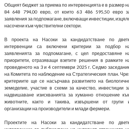
Общият бюджет за приема по интервенцията е в размер н
84 648 794,00 евро, от които 63 486 595,50 евро з
заявления за подпомагане, включващи инвестиции, изцял
насочени към чувствителни сектори.
В проекта на Насоки за кандидатстване по двет
интервенции са включени критерии за подбор н
заявленията за подпомагане, с цел предоставяне н
приоритети, отразяващи взетите решения в рамките н
проведеното на 3 и 4 септември 2025 г. Седмо заседани
на Комитета по наблюдение на Стратегическия план. Чре
критериите ще се насърчава развитието на биологичн
земеделие, участие в схеми за качество, инвестиции з
надвишаване изискванията за хуманно отношение къ
животните, както и такива, извършени от групи 
организации на производители и млади фермери.
Проектите на Насоки за кандидатстване по двет