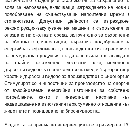
включително кладенци и съоръжения за съхранение н
вода за напояване, включващи изграждането на нови 
подобряване на съществуващи напоителни мрежи 
стопанствата. Допустими дейности са изграждане
реконструкция/закупуване на машини и съоръжения з
опазване на околната среда, включително за съхранени
на оборска тор, инвестиции, свързани с подобряване н
енергийната ефективност, производството и съхранениет
на земеделска продукция, създаване и/или презасаждан
на трайни насаждения, десертни лозя, медоносн
дървесни видове за производство на мед и бързорастящ
храсти и дървесни видове за производство на биоенергия
Стимулират се и инвестиции за производство на енерги
от възобновяеми енергийни източници за собствен
потребление, както и инвестиции, насочени къ
надвишаване на изискванията за хуманно отношение къ
животните и повишаване на биосигурността.
Бюджетът за приема по интервенцията е в размер на 19