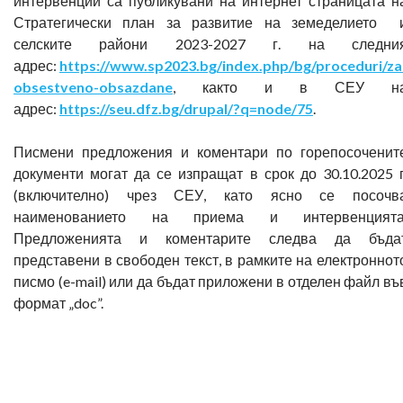
интервенции са публикувани на интернет страницата н
Стратегически план за развитие на земеделието 
селските райони 2023-2027 г. на следни
адрес:
https://www.sp2023.bg/index.php/bg/proceduri/za
obsestveno-obsazdane
, както и в СЕУ н
адрес:
https://seu.dfz.bg/drupal/?q=node/75
.
Писмени предложения и коментари по горепосоченит
документи могат да се изпращат в срок до 30.10.2025 г
(включително) чрез СЕУ, като ясно се посочв
наименованието на приема и интервенцията
Предложенията и коментарите следва да бъда
представени в свободен текст, в рамките на електроннот
писмо (e-mail) или да бъдат приложени в отделен файл въ
формат „doc”.