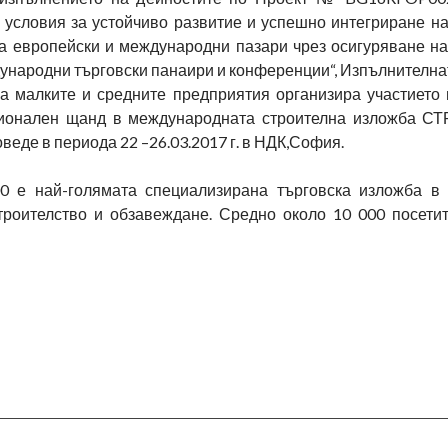
 условия за устойчиво развитие и успешно интегриране на
а европейски и международни пазари чрез осигуряване на
ународни търговски панаири и конференции“, Изпълнителна
а малките и средните предприятия организира участието 
ионален щанд в международната строителна изложба СТ
оведе в периода 22 –26.03.2017 г. в НДК,София.
 е най-голямата специализирана търговска изложба в 
строителство и обзавеждане. Средно около 10 000 посети