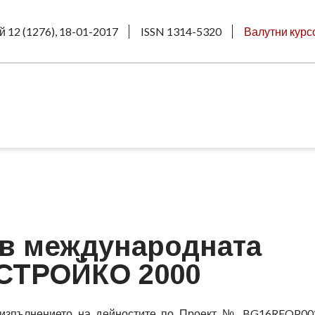
й 12 (1276), 18-01-2017
ISSN 1314-5320
Валутни курс
 в международната
 СТРОЙКО 2000
 изпълнението на дейностите по Проект № BG16RFOP002