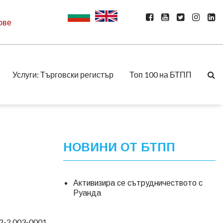
ове
Услуги: Търговски регистър
Топ 100 на БТПП
НОВИНИ ОТ БТПП
Активизира се сътрудничеството с
Руанда
-2.003-0001