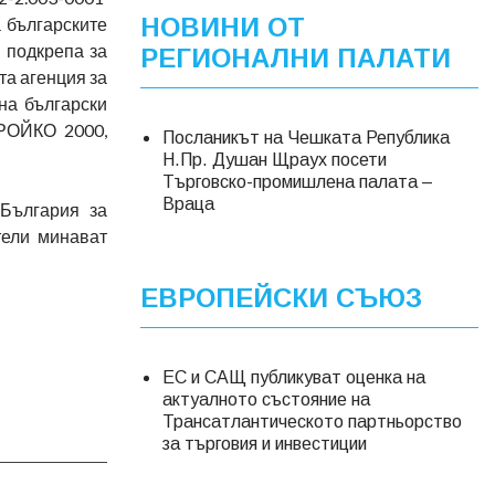
НОВИНИ ОТ
 българските
 подкрепа за
РЕГИОНАЛНИ ПАЛАТИ
та агенция за
на български
РОЙКО 2000,
Посланикът на Чешката Република
Н.Пр. Душан Щраух посети
Търговско-промишлена палата –
Враца
България за
тели минават
ЕВРОПЕЙСКИ СЪЮЗ
ЕС и САЩ публикуват оценка на
актуалното състояние на
Трансатлантическото партньорство
за търговия и инвестиции