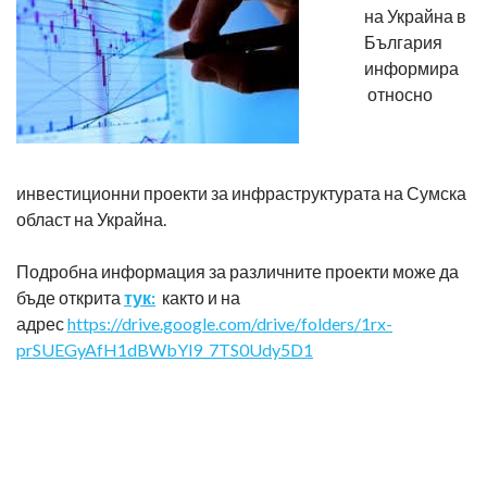
на Украйна в
България
информира
относно
инвестиционни проекти за инфраструктурата на Сумска
област на Украйна.
Подробна информация за различните проекти може да
бъде открита
тук:
както и на
адрес
https://drive.google.com/drive/folders/1rx-
prSUEGyAfH1dBWbYl9_7TS0Udy5D1