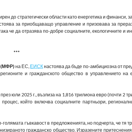
ен до стратегически области като енергетика и финанси, за
астоява за приобщаващо управление и призовава за прера
така че да отразява по-добре социалните, екологичните и 
***
 (МФР)
на ЕС,
ЕИСК
настоява да бъде по-амбициозна от пре
 регионите и гражданското общество в управлението на 
рез юли 2025 г., възлиза на 1,816 трилиона евро (почти 2 тр
процес, който включва социалните партньори, регионалн
олямата гъвкавост в предложенията, но подчерта, че тя т
ганизираното гражданско общество. Изразените притеснения