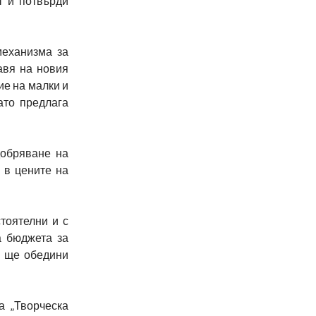
т и потвърди
механизма за
авя на новия
ие на малки и
ато предлага
добряване на
 в цените на
тоятелни и с
а бюджета за
о ще обедини
а „Творческа