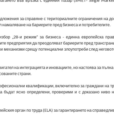
агането във връзка с единния пазар (SMET- Single Market
дложения за справяне с териториалните ограничения на до
ел намаляване на бариерите пред бизнеса и потребителите.
збор „28-и режим“ за бизнеса - единна европейска пра
ите предприятия да преодоляват бариерите пред трансгран
ни механизми срещу потенциални злоупотреби след неговот
игател на интеграцията и иновациите, но настоява за пълна
сованите страни.
офесионални квалификации, включително за граждани на тр
а бъдат ясно определени, проверими и с доказано ниво н
ейския орган по труда (ELA) за гарантирането на справедли