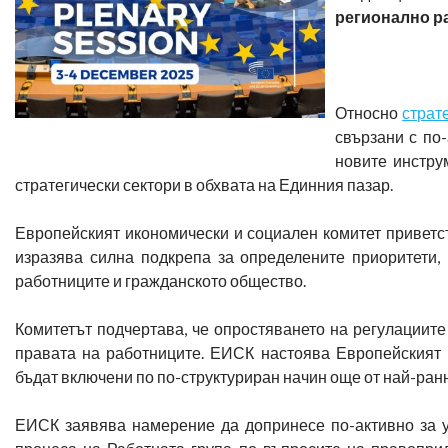
регионално р
Относно
страт
свързани с по
новите инстру
стратегически сектори в обхвата на Единния пазар.
Европейският икономически и социален комитет приветст
изразява силна подкрепа за определените приоритети, 
работниците и гражданското общество.
Комитетът подчертава, че опростяването на регулациите
правата на работниците. ЕИСК настоява Европейският 
бъдат включени по по-структуриран начин още от най-ран
ЕИСК заявява намерение да допринесе по-активно за у