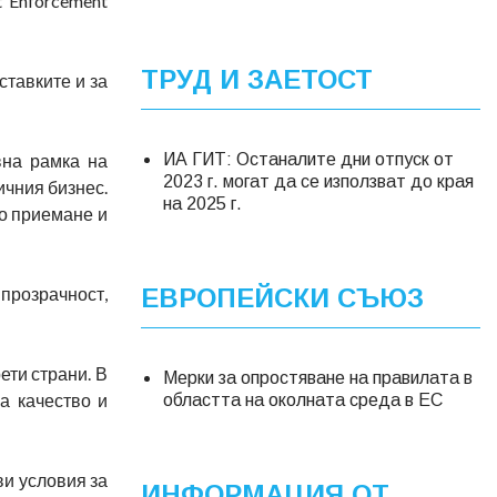
 Enforcement
ТРУД И ЗАЕТОСТ
ставките и за
вна рамка на
ИА ГИТ: Oстаналите дни отпуск от
2023 г. могат да се използват до края
ичния бизнес.
на 2025 г.
о приемане и
 прозрачност,
ЕВРОПЕЙСКИ СЪЮЗ
ети страни. В
Мерки за опростяване на правилата в
а качество и
областта на околната среда в ЕС
ви условия за
ИНФОРМАЦИЯ ОТ