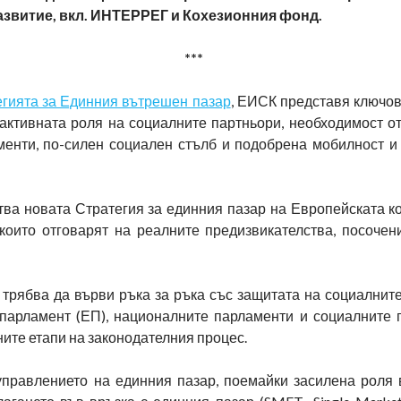
азвитие, вкл. ИНТЕРРЕГ и Кохезионния фонд.
***
егията за Единния вътрешен пазар
, ЕИСК представя ключов
-активната роля на социалните партньори, необходимост от
менти, по-силен социален стълб и подобрена мобилност и
ва новата Стратегия за единния пазар на Европейската ко
които отговарят на реалните предизвикателства, посочени
 трябва да върви ръка за ръка със защитата на социалнит
парламент (ЕП), националните парламенти и социалните 
ните етапи на законодателния процес.
правлението на единния пазар, поемайки засилена роля 