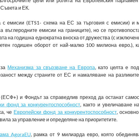
дългосрочните цели или ролята на Европейския парламен
Съвета и ЕК.
 с емисии (ETS1- схема на ЕС за търговия с емисии) и 
а въглеродните емисии на границите), но се противопост
ата на годишна еднократна вноска от дружества (с изключен
етен годишен оборот от най-малко 100 милиона евро.), к
 за
Механизма за свързване на Европа
, като целта е по
рзаност между страните от ЕС и намаляване на разликите
(ЕСФ+) и Фондът за справедлив преход да останат самос
ки фонд за конкурентоспособност
, както и увеличаване н
ха, че
Европейски фонд за конкурентоспособност
, основн
вила за управление и определяне на приоритетите.
рама AgoraEU
, рамка от 9 милиарда евро, която обединяв