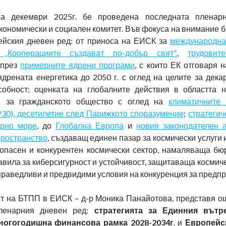
а декември 2025г. бе проведена последната пленар
кономически и социален комитет. Във фокуса на внимание б
ейския дневен ред: от приноса на ЕИСК за
международна
 „Кооперациите създават по-добър свят“.
,
трудови
 през
примерните ядрени програми
, с които ЕК отговаря 
ядрената енергетика до 2050 г. с оглед на целите за дека
собност; оценката на глобалните действия в областта 
е за гражданското общество с оглед на
климатичните
30), десетилетие след Парижкото споразумение
;
стратегич
рно море
, до
Глобална Европа
и
новия законодателен 
пространство
, създаващ единен пазар за космически услуги
езопасен и конкурентен космически сектор, намаляваща бю
вила за киберсигурност и устойчивост, защитаваща космиче
праведливи и предвидими условия на конкуренция за предпр
т на БТПП в ЕИСК – д-р Моника Панайотова, представя о
ленарния дневен ред:
стратегията за Единния вътр
ногогодишна финансова рамка 2028-2034г
. и
Европейс