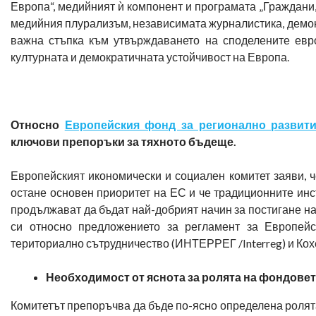
Европа“, медийният ѝ компонент и програмата „Граждани, 
медийния плурализъм, независимата журналистика, демок
важна стъпка към утвърждаването на споделените евр
културната и демократичната устойчивост на Европа.
Относно
Европейския фонд за регионално развит
ключови препоръки за тяхното бъдеще.
Европейският икономически и социален комитет заяви, 
остане основен приоритет на ЕС и че традиционните инс
продължават да бъдат най-добрият начин за постигане на
си относно предложението за регламент за Европейс
териториално сътрудничество (ИНТЕРРЕГ /Interreg) и Кох
Необходимост от яснота за ролята на фондовет
Комитетът препоръчва да бъде по-ясно определена ролят