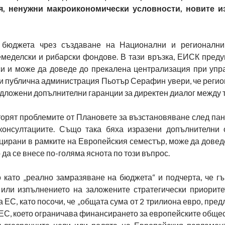
я, ненужни макроикономически условности, новите и
а бюджета чрез създаване на Национални и регионални
емеделски и рибарски фондове. В тази връзка, ЕИСК преду
си и може да доведе до прекалена централизация при упр
 и публична администрация Пьотър Серафин увери, че реги
едложени допълнителни гаранции за директен диалог между т
торят проблемите от Плановете за възстановяване след па
консултациите. Също така бяха изразени допълнителни 
цирани в рамките на Европейския семестър, може да довед
а се внесе по-голяма яснота по този въпрос.
като „реално замразяване на бюджета“ и подчерта, че гъ
или изпълнението на заложените стратегически приорите
ЕС, като посочи, че „общата сума от 2 трилиона евро, пред
 ЕС, което ограничава финансирането за европейските общес