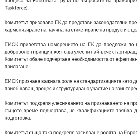
процеса на Работната група по въпросите на правоприл
Taskforce).
Комитетът призовава ЕК да представи законодателни пре
хармонизиране на начина на етикетиране на продукти с ц
ЕИСК приветства намерението на ЕК да предложи по и
доброволен принцип, която да улесни най-вече стартиращ
Комитетът обаче подчертава необходимостта от ефектив
прилагане.
ЕИСК признава важната роля на стандартизацията като дв
приобщаващ процес и структурирано участие на заинтере
Комитетът подкрепя улесняването на признаването на пр
същото време подчертава, че квалификациите трябва д
подготовка.
Комитетът също така подкрепя засилване ролята на Европ