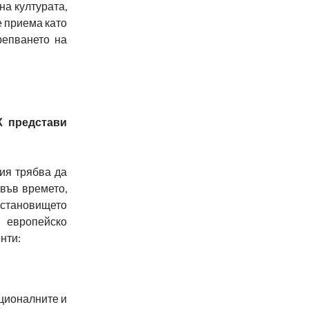
на културата,
е приема като
репването на
К представи
ия трябва да
 във времето,
В становището
а европейско
нти:
ационалните и