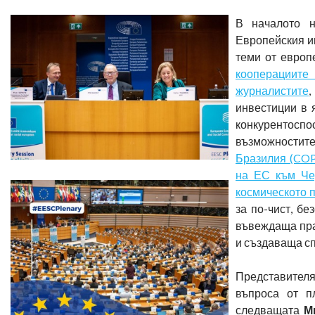
В началото н
Европейския и
теми от европ
кооперациите
журналистите
,
инвестиции в 
конкурентоспо
възможностит
Бразилия (COP
на ЕС към Че
космическото 
за по-чист, б
въвеждаща пра
и създаваща с
Представителя
въпроса от п
следващата
М