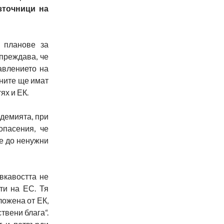
зточници на
 планове за
преждава, че
авлението на
оните ще имат
ях и ЕК.
ндемията, при
опасения, че
е до ненужни
вкавостта не
ти на ЕС. Тя
ложена от ЕК,
твени блага“.