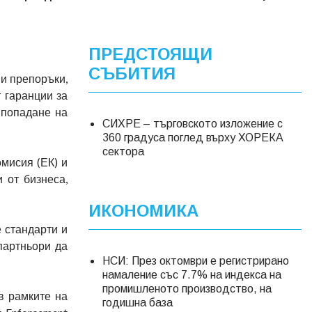
ПРЕДСТОЯЩИ
СЪБИТИЯ
и препоръки,
 гаранции за
 попадане на
СИХРЕ – търговското изложение с
360 градуса поглед върху ХОРЕКА
сектора
мисия (ЕК) и
 от бизнеса,
ИКОНОМИКА
е стандарти и
партньори да
НСИ: През октомври е регистрирано
намаление със 7.7% на индекса на
промишленото производство, на
в рамките на
годишна база