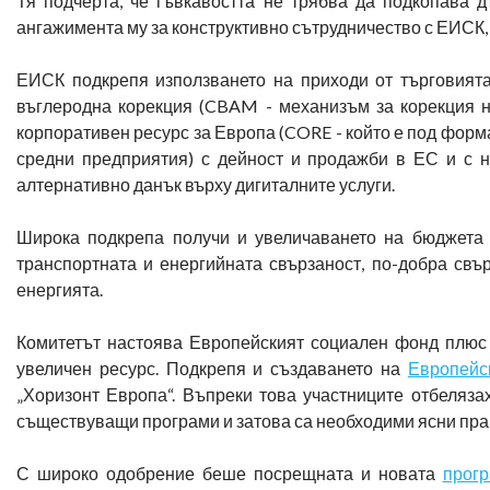
Тя подчерта, че гъвкавостта не трябва да подкопава 
ангажимента му за конструктивно сътрудничество с ЕИСК, 
ЕИСК подкрепя използването на приходи от търговията
въглеродна корекция (CBAM - механизъм за корекция н
корпоративен ресурс за Европа (CORE - който е под форм
средни предприятия) с дейност и продажби в ЕС и с н
алтернативно данък върху дигиталните услуги.
Широка подкрепа получи и увеличаването на бюджета
транспортната и енергийната свързаност, по-добра свъ
енергията.
Комитетът настоява Европейският социален фонд плюс 
увеличен ресурс. Подкрепя и създаването на
Европейс
„Хоризонт Европа“. Въпреки това участниците отбеляза
съществуващи програми и затова са необходими ясни пра
С широко одобрение беше посрещната и новата
прог