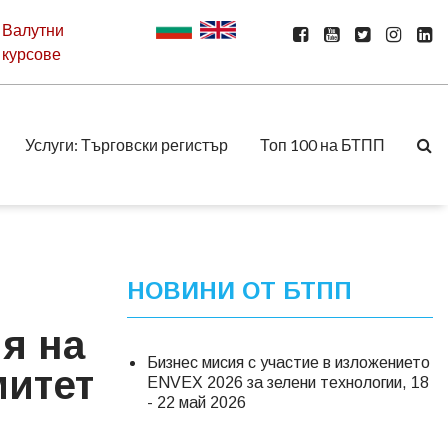
Валутни
курсове
Услуги: Търговски регистър
Топ 100 на БТПП
НОВИНИ ОТ БТПП
я на
Бизнес мисия с участие в изложението
митет
ENVEX 2026 за зелени технологии, 18
- 22 май 2026