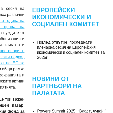
на сесия на
ЕВРОПЕЙСКИ
яха различни
ИКОНОМИЧЕСКИ И
та година на
СОЦИАЛЕН КОМИТЕТ
те права на
на нуждите от
рбонизация и
Поглед отвътре: последната
на климата и
пленарна сесия на Европейския
 преговори в
икономически и социален комитет за
еския подход
2025г.
акт на ЕС за
 и обща рамка
рокрацията и
НОВИНИ ОТ
ските активи
ПАРТНЬОРИ НА
иятията.
ПАЛАТАТА
ще три важни
ешен пазар
;
кия фонд за
Powers Summit 2025: “Власт, чувай!”