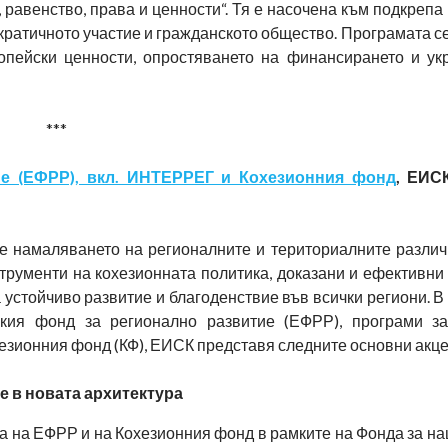
равенство, права и ценности“. Тя е насочена към подкрепа 
ратичното участие и гражданското общество. Програмата с
опейски ценности, опростяването на финансирането и ук
***
ие (ЕФРР), вкл. ИНТЕРРЕГ и Кохезионния фонд
, ЕИС
че намаляването на регионалните и териториалните различ
трументи на кохезионната политика, доказани и ефективни
 устойчиво развитие и благоденствие във всички региони. 
кия фонд за регионално развитие (ЕФРР), програми з
езионния фонд (КФ), ЕИСК представя следните основни акце
е в новата архитектура
а на ЕФРР и на Кохезионния фонд в рамките на Фонда за н