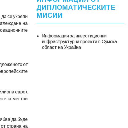
ДИПЛОМАТИЧЕСКИТЕ
МИСИИ
 да се укрепи
зглеждане на
иновационните
Информация за инвестиционни
инфраструктурни проекти в Сумска
област на Украйна
дложеното от
европейските
илиона евро).
ите и местни
рябва да бъде
 от страна на