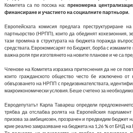
Комитета са по посока на:
прекомерна централизаци
финансиране и участието на социалните партньори.
Европейската комисия предлага преструктуриране н
партньорство (НРПП), които да обединят кохезионния, з
тази промяна в структурата на бюджета поражда въпро
средствата. Еврокомисарят по Бюджет, борба с измамите
важна роля при изготвянето на новите планове и че са пр
Членове на Комитета изразиха притеснения да не се пов
които гражданското общество често бе изключено от 
обвързването на НРПП с предизвикателствата, идентифи
макроикономически условия. Беше счетено за необходимо д
Евродепутатът Карла Тавареш определи предложението 
трябва да отслабва ролята на Европейския парламент 
призова за амбициозен, прозрачен и предвидим бюджет на 
крие реално замразяване на бюджета на 1,26 % от БНД на