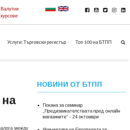
Валутни
курсове
Услуги: Търговски регистър
Топ 100 на БТПП
НОВИНИ ОТ БТПП
 на
Покана за семинар
„Предизвикателствата пред онлайн
магазините“ - 24 октомври
иалога между
Инициатива на Европалати за