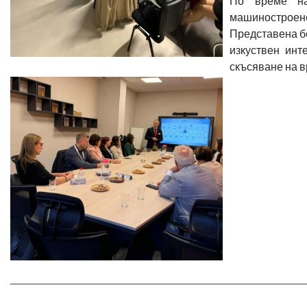
По време на
машиностроене
Представена бе
изкуствен инт
скъсяване на в