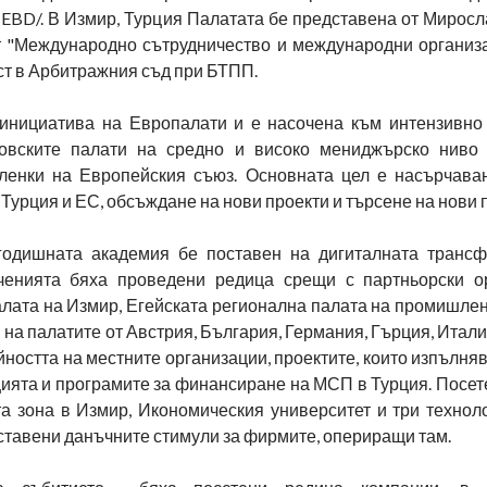
TEBD/. В Измир, Турция Палатата бе представена от Миросл
т "Международно сътрудничество и международни организа
ст в Арбитражния съд при БТПП.
инициатива на Европалати и е насочена към интензивно
говските палати на средно и високо мениджърско ниво
ленки на Европейския съюз. Основната цел е насърчава
Турция и ЕС, обсъждане на нови проекти и търсене на нови 
годишната академия бе поставен на дигиталната транс
ченията бяха проведени редица срещи с партньорски о
алата на Измир, Егейската регионална палата на промишлен
на палатите от Австрия, България, Германия, Гърция, Итал
йността на местните организации, проектите, които изпълня
цията и програмите за финансиране на МСП в Турция. Посет
а зона в Измир, Икономическия университет и три техноло
ставени данъчните стимули за фирмите, опериращи там.