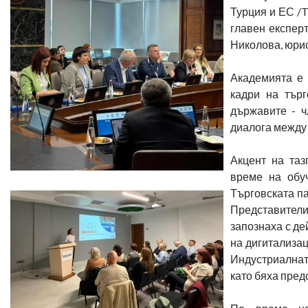
Турция и ЕС /
главен експер
Николова, юри
Академията е 
кадри на тър
държавите - ч
диалога между 
Акцент на таз
време на обу
Търговската п
Представители 
запознаха с де
на дигитализа
Индустриалнат
като бяха пред