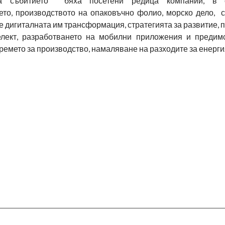
 събитието бяха посетени редица компании, в 
то, производството на опаковъчно фолио, морско дело, с
 дигиталната им трансформация, стратегията за развитие, 
елект, разработването на мобилни приложения и предим
ремето за производство, намаляване на разходите за енергия