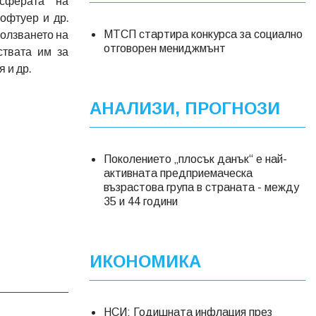
сферата на
офтуер и др.
ползването на
МТСП стартира конкурса за социално
отговорен мениджмънт
ствата им за
 и др.
АНАЛИЗИ, ПРОГНОЗИ
Поколението „плосък данък“ е най-
активната предприемаческа
възрастова група в страната - между
35 и 44 години
ИКОНОМИКА
НСИ: Годишната инфлация през