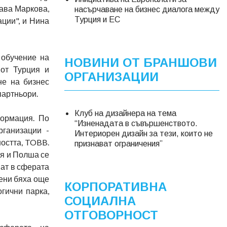
ава Маркова,
насърчаване на бизнес диалога между
Турция и ЕС
ции", и Нина
 обучение на
НОВИНИ ОТ БРАНШОВИ
 от Турция и
ОРГАНИЗАЦИИ
не на бизнес
партньори.
Клуб на дизайнера на тема
формация. По
“Изненадата в съвършенството.
рганизации -
Интериорен дизайн за тези, които не
остта, TOBB.
признават ограничения”
ия и Полша се
ват в сферата
ени бяха още
КОРПОРАТИВНА
гични парка,
СОЦИАЛНА
ОТГОВОРНОСТ