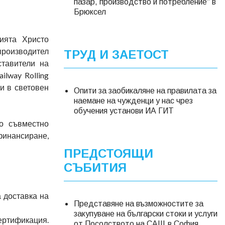
пазар, производство и потребление“ в
Брюксел
ията Христо
производител
ТРУД И ЗАЕТОСТ
ставители на
lway Rolling
ни в световен
Опити за заобикаляне на правилата за
наемане на чужденци у нас чрез
обучения установи ИА ГИТ
о съвместно
 финансиране,
ПРЕДСТОЯЩИ
СЪБИТИЯ
 доставка на
Представяне на възможностите за
закупуване на български стоки и услуги
ертификация.
от Посолството на САЩ в София