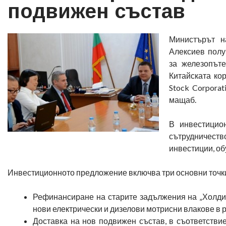
подвижен състав
Министърът н
Алексиев полу
за железопът
Китайската ко
Stock Corporat
мащаб.
В инвестицио
сътрудничество
инвестиции, об
Инвестиционното предложение включва три основни точк
Рефинансиране на старите задължения на „Холди
нови електрически и дизелови мотрисни влакове в р
Доставка на нов подвижен състав, в съответствие