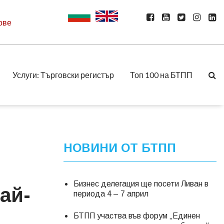
ове
Услуги: Търговски регистър
Топ 100 на БТПП
НОВИНИ ОТ БТПП
Бизнес делегация ще посети Ливан в
ай-
периода 4 – 7 април
БТПП участва във форум „Единен