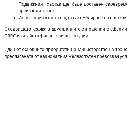
Подвижният състав ще бъде доставен своеврем
производителност.
Инвестиция в нов завод за асемблиране на електри
Следващата крачка в двустранните отношения е сформир
CRRC и китайски финансови институции.
Един от основните приоритети на Министерство на тран
предлаганата от националния железопътен превозвач усл