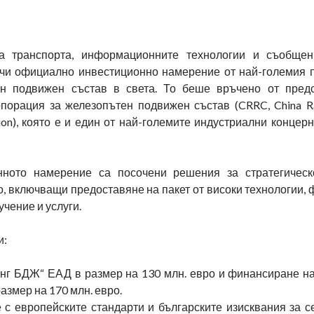
а транспорта, информационните технологии и съобщен
чи официално инвестиционно намерение от най-големия 
ен подвижен състав в света. То беше връчено от пред
рпорация за железопътен подвижен състав (CRRC, China Rai
ion), която е и един от най-големите индустриални концер
нното намерение са посочени решения за стратегическ
, включващи предоставяне на пакет от високи технологии,
учение и услуги.
и:
нг БДЖ“ ЕАД в размер на 130 млн. евро и финансиране на
азмер на 170 млн. евро.
 с европейските стандарти и българските изисквания за с