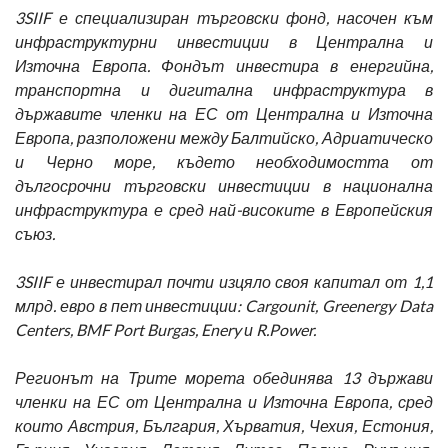
3SIIF е специализиран търговски фонд, насочен към
инфраструктурни инвестиции в Централна и
Източна Европа. Фондът инвестира в енергийна,
транспортна и дигитална инфраструктура в
държавите членки на ЕС от Централна и Източна
Европа, разположени между Балтийско, Адриатическо
и Черно море, където необходимостта от
дългосрочни търговски инвестиции в национална
инфраструктура е сред най-високите в Европейския
съюз.
3SIIF е инвестирал почти изцяло своя капитал от 1,1
млрд. евро в пет инвестиции: Cargounit, Greenergy Data
Centers, BMF Port Burgas, Enery и R.Power.
Регионът на Трите морета обединява 13 държави
членки на ЕС от Централна и Източна Европа, сред
които Австрия, България, Хърватия, Чехия, Естония,