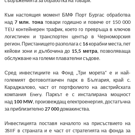
съоръженията за обработка на товари.
Към настоящия момент БМФ Порт Бургас обработва
над
7 млн. тона
товари годишно и повече от 150 000
TEU контейнерен трафик, което го превръща в ключов
логистичен и транспортен център в Черноморския
регион. Пристанището разполага с
16
корабни места, пет
кейови зони и дълбочина до
15,5 метра
, позволяваща
обслужване на големи плавателни съдове.
Сред инвестициите на Фонд „Три морета“ е и най-
големият фотоволтаичен парк в България, край с.
Караджалово, част от портфолиото на австрийската
компания Enery. Паркът е с инсталирана мощност
над
100 MW
, произвеждащ електроенергия, достатъчна
за приблизително
27 000
домакинства.
Инвестицията поставя началото на присъствието на
3SIIF в страната и е част от стратегията на фонда за