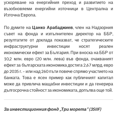
ускоряване на енергийния преход и развитието на
възобновяеми енергийни източници в Централна и
Източна Европа.
По думите на
Цанко Арабаджиев
, член на Надзорния
съвет на фонда и изпълнителен директор на ББР,
резултатите от доклада показват, че стратегическите
инфраструктурни инвестиции носят реален
икономически ефект за България. При вноска на ББР от
10,2 млн. евро (20 млн. лева) във фонда, очакваният
ефект за българската икономика достига 2,67 млрд. евро
до 2035 г. – или над 260 пъти повече спрямо участието на
банката. Това е ясен пример как публичният капитал
може да привлича мащабни инвестиции и да генерира
дългосрочна стойност за икономиката, допълва още той.
За инвестиционния фонд „Три морета“ (3SIIF)