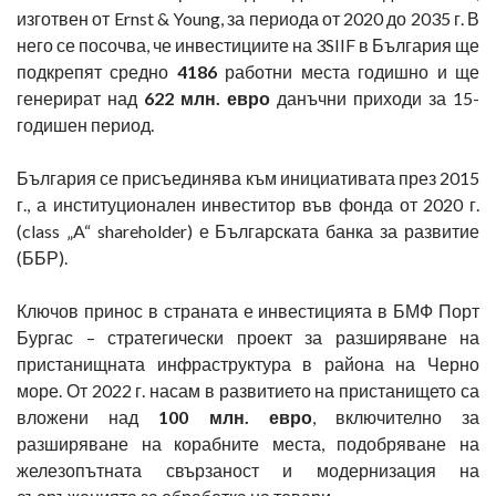
изготвен от Ernst & Young, за периода от 2020 до 2035 г. В
него се посочва, че инвестициите на 3SIIF в България ще
подкрепят средно
4186
работни места годишно и ще
генерират над
622 млн. евро
данъчни приходи за 15-
годишен период.
България се присъединява към инициативата през 2015
г., а институционален инвеститор във фонда от 2020 г.
(class „A“ shareholder) е Българската банка за развитие
(ББР).
Ключов принос в страната е инвестицията в БМФ Порт
Бургас – стратегически проект за разширяване на
пристанищната инфраструктура в района на Черно
море. От 2022 г. насам в развитието на пристанището са
вложени над
100 млн. евро
, включително за
разширяване на корабните места, подобряване на
железопътната свързаност и модернизация на