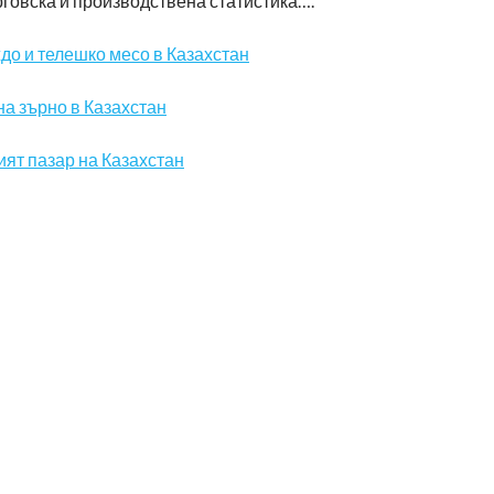
рговска и производствена статистика….
до и телешко месо в Казахстан
а зърно в Казахстан
ят пазар на Казахстан