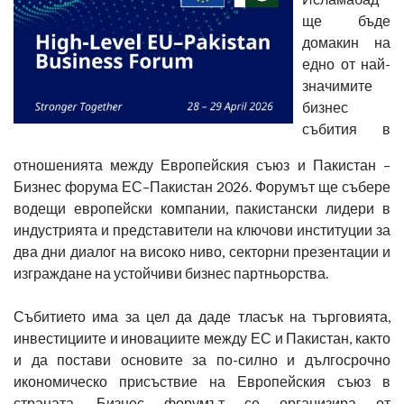
ще бъде
домакин на
едно от най-
значимите
бизнес
събития в
отношенията между Европейския съюз и Пакистан –
Бизнес форума ЕС–Пакистан 2026. Форумът ще събере
водещи европейски компании, пакистански лидери в
индустрията и представители на ключови институции за
два дни диалог на високо ниво, секторни презентации и
изграждане на устойчиви бизнес партньорства.
Събитието има за цел да даде тласък на търговията,
инвестициите и иновациите между ЕС и Пакистан, както
и да постави основите за по-силно и дългосрочно
икономическо присъствие на Европейския съюз в
страната. Бизнес форумът се организира от