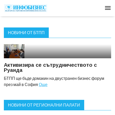
Tog
НОВИНИ ОТ БТПП
Активизира се сътрудничеството с
Руанда
БТПП ще бъде домакин на двустранен бизнес форум
през май в София
Още
НОВИНИ ОТ РЕГИОНАЛНИ ПАЛАТИ