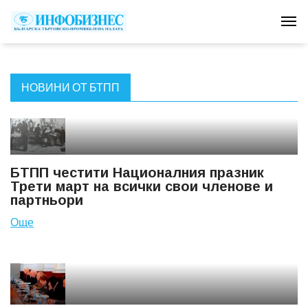
Tog
НОВИНИ ОТ БТПП
БТПП честити Националния празник
Трети март на всички свои членове и
партньори
Още