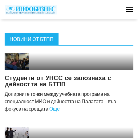
Tog
НОВИНИ ОТ БТПП
Студенти от УНСС се запознаха с
дейността на БТПП
Допирните точки между учебната програма на
специалност МИО и дейността на Палатата – във
фокуса на срещата
Още