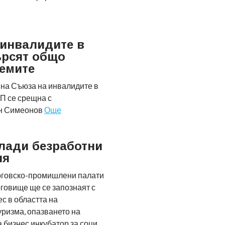
инвалидите в
ърсят общо
емите
 на Съюза на инвалидите в
П се срещна с
ан Симеонов
Още
лади безработни
ия
рговско-промишлени палати
рговище ще се запознаят с
с в областта на
уризма, опазването на
а бизнес инкубатор за соци