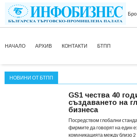
Бро
НАЧАЛО
АРХИВ
КОНТАКТИ
БТПП
НОВИНИ ОТ БТПП
GS1 чества 40 год
създаването на г
бизнеса
Посредством глобални станда
фирмите да говорят на един е
комуникацията между близо 2