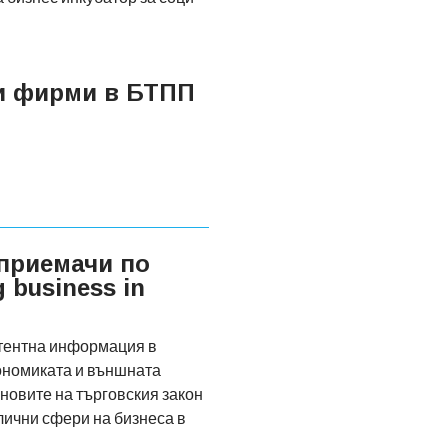
и фирми в БТПП
приемачи по
 business in
тентна информация в
кономиката и външната
сновите на търговския закон
лични сфери на бизнеса в