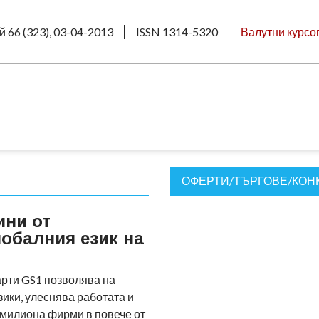
й 66 (323), 03-04-2013
ISSN 1314-5320
Валутни курсо
ОФЕРТИ/ТЪРГОВЕ/КОН
ини от
лобалния език на
рти GS1 позволява на
зики, улеснява работата и
 милиона фирми в повече от