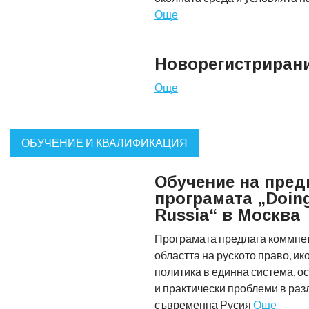
Още
Новорегистриран
Още
ОБУЧЕНИЕ И КВАЛИФИКАЦИЯ
Обучение на пред
програмата „Doing
Russia“ в Москва
Програмата предлага коммпе
областта на руското право, и
политика в единна система, о
и практически проблеми в раз
съвременна Русия
Още