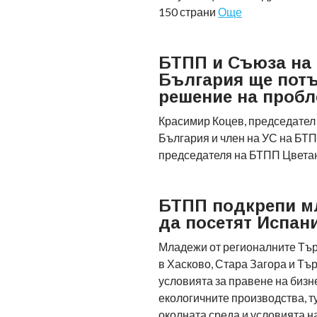
150 страни
Още
БТПП и Съюза на 
България ще пот
решение на пробл
Красимир Коцев, председател
България и член на УС на БТП
председателя на БТПП Цвет
БТПП подкрепи м
да посетят Испан
Младежи от регионалните Тъ
в Хасково, Стара Загора и Тъ
условията за правене на бизне
екологичните производства, т
околната среда и условията н