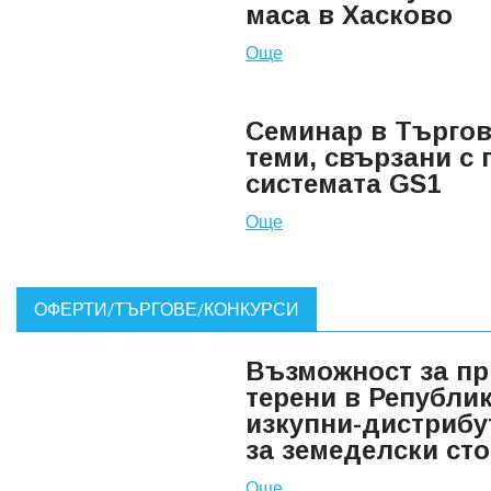
маса в Хасково
Още
Семинар в Търгов
теми, свързани с
системата GS1
Още
ОФЕРТИ/ТЪРГОВЕ/КОНКУРСИ
Възможност за пр
терени в Републи
изкупни-дистрибу
за земеделски ст
Още