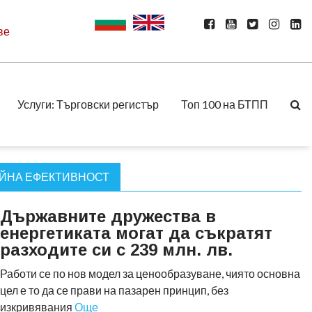
ве
Услуги: Търговски регистър
Топ 100 на БТПП
ИЙНА ЕФЕКТИВНОСТ
Държавните дружества в
енергетиката могат да съкратят
разходите си с 239 млн. лв.
Работи се по нов модел за ценообразуване, чиято основна
цел е то да се прави на пазарен принцип, без
изкривявания
Още