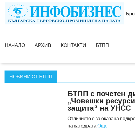
Бро
НАЧАЛО
АРХИВ
КОНТАКТИ
БТПП
НОВИНИ ОТ БТПП
БТПП с почетен д
„Човешки ресурси
защита“ на УНСС
Отличието е за оказана подкре
на катедрата
Още