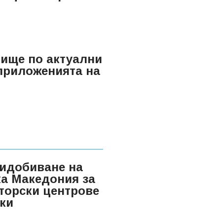
ище по актуални
 приложенията на
идобиване на
ка Македония за
торски центрове
оки