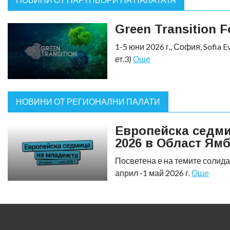
Green Transition F
1-5 юни 2026 г., София, Sofia Ev
ет.3)
Още
НОВИНИ ОТ РЕГИОНАЛНИ ПАЛАТИ
Европейска седм
2026 в Област Ям
Посветена е на темите солида
април -1 май 2026 г.
Още