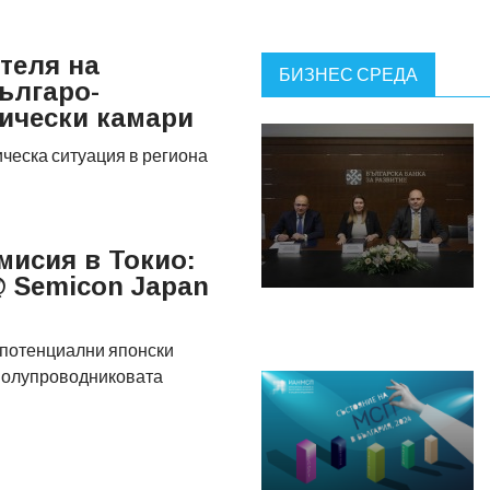
теля на
БИЗНЕС СРЕДА
ългаро-
ически камари
ческа ситуация в региона
мисия в Токио:
@ Semicon Japan
 потенциални японски
 полупроводниковата