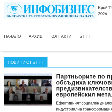
Брой 74
2026
НАЧАЛО
АРХИВ
КОНТАКТИ
БТПП
НОВИНИ ОТ БТПП
Партньорите по п
обсъдиха ключов
предизвикателств
европейския мета
Ефективният социален диалог
индустриална трансформация