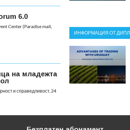
orum 6.0
ent Center (Paradise mall,
ИНФОРМАЦИЯ ОТ ДИП
ица на младежта
бол
рност и справедливост, 24
Безплатен абонамент