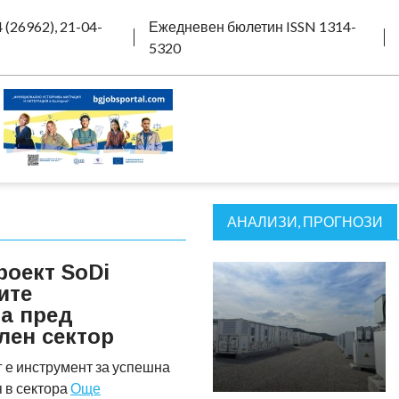
 (26962), 21-04-
Ежедневен бюлетин ISSN 1314-
5320
АНАЛИЗИ, ПРОГНОЗИ
роект SoDi
ите
а пред
лен сектор
 е инструмент за успешна
 в сектора
Още