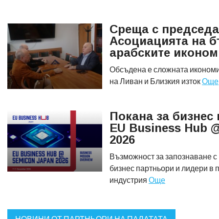
Среща с председа
Асоциацията на б
арабските иконом
Обсъдена е сложната икономи
на Ливан и Близкия изток
Още
Покана за бизнес 
EU Business Hub 
2026
Възможност за запознаване с
бизнес партньори и лидери в
индустрия
Още
НОВИНИ ОТ ПАРТНЬОРИ НА ПАЛАТАТА