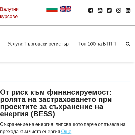
Валутни
курсове
Услуги: Търговски регистър
Топ 100 на БТПП
От риск към финансируемост:
ролята на застраховането при
проектите за съхранение на
енергия (BESS)
Съхранение на енергия: липсващото парче от пъзела на
прехода към чиста енергия
Още