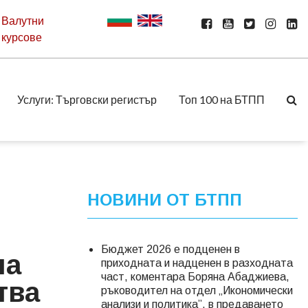
Валутни
курсове
Услуги: Търговски регистър
Топ 100 на БТПП
НОВИНИ ОТ БТПП
Бюджет 2026 е подценен в
на
приходната и надценен в разходната
част, коментара Боряна Абаджиева,
тва
ръководител на отдел „Икономически
анализи и политика”, в предаването