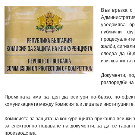
Във връзка с 
Административ
уведомява юри
публични фу
процесуалните
жалби, сигнали
следва да бъд
изискванията 
Документи, п
разпоредби на
Промяната има за цел да осигури по-бързо, по-ефект
комуникацията между Комисията и лицата и институциите,
Комисията за защита на конкуренцията приканва всички 
за електронно подаване на документи, за да се гаран
производства.