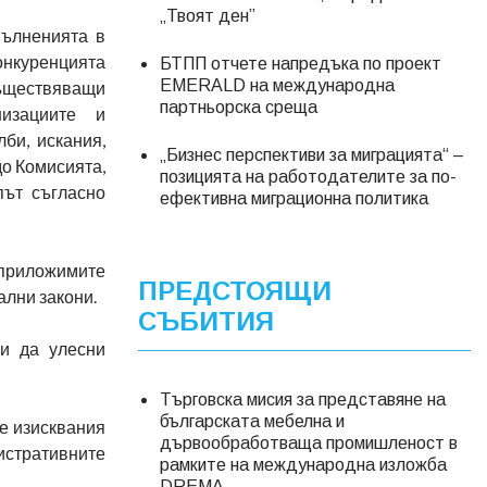
„Твоят ден”
пълненията в
онкуренцията
БТПП отчете напредъка по проект
EMERALD на международна
съществяващи
партньорска среща
низациите и
би, искания,
„Бизнес перспективи за миграцията“ –
до Комисията,
позицията на работодателите за по-
път съгласно
ефективна миграционна политика
 приложимите
ПРЕДСТОЯЩИ
лни закони.
СЪБИТИЯ
 и да улесни
Търговска мисия за представяне на
българската мебелна и
те изисквания
дървообработваща промишленост в
истративните
рамките на международна изложба
DREMA