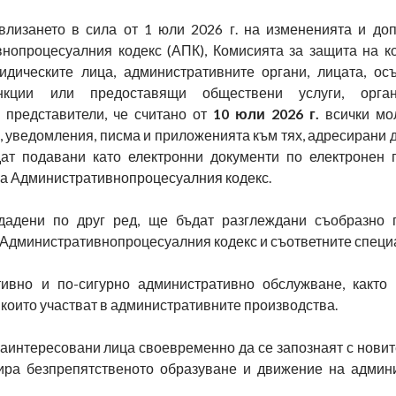
влизането в сила от 1 юли 2026 г. на измененията и до
нопроцесуалния кодекс (АПК), Комисията за защита на к
дическите лица, административните органи, лицата, о
нкции или предоставящи обществени услуги, орга
 представители, че считано от
10 юли 2026 г.
всички мол
, уведомления, писма и приложенията към тях, адресирани 
ат подавани като електронни документи по електронен 
на Административнопроцесуалния кодекс.
одадени по друг ред, ще бъдат разглеждани съобразно
 Административнопроцесуалния кодекс и съответните специа
ивно и по-сигурно административно обслужване, както
 които участват в административните производства.
заинтересовани лица своевременно да се запознаят с нови
тира безпрепятственото образуване и движение на админ