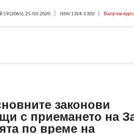
й 59 (2065), 25-03-2020
ISSN 1314-5320
Валутни курс
сновните законови
щи с приемането на З
ята по време на