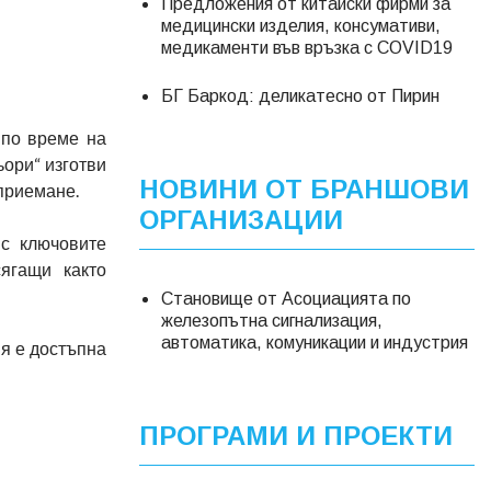
Предложения от китайски фирми за
медицински изделия, консумативи,
медикаменти във връзка с COVID19
БГ Баркод: деликатесно от Пирин
 по време на
ьори“ изготви
НОВИНИ ОТ БРАНШОВИ
приемане.
ОРГАНИЗАЦИИ
с ключовите
ягащи както
Становище от Асоциацията по
железопътна сигнализация,
автоматика, комуникации и индустрия
я е достъпна
ПРОГРАМИ И ПРОЕКТИ