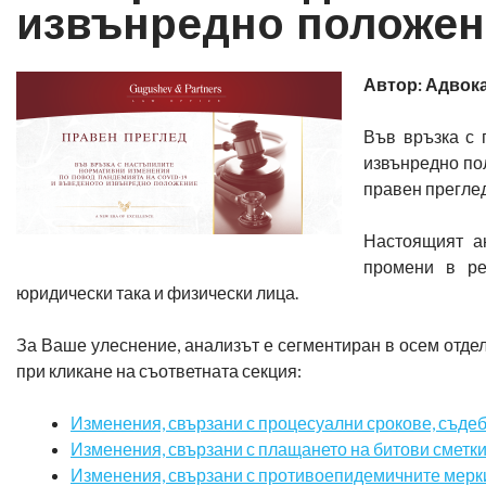
извънредно положен
Автор: Адвок
Във връзка с 
извънредно пол
правен преглед
Настоящият а
промени в ре
юридически така и физически лица.
За Ваше улеснение, анализът е сегментиран в осем отд
при кликане на съответната секция:
Изменения, свързани с процесуални срокове, съде
Изменения, свързани с плащането на битови сметк
Изменения, свързани с противоепидемичните мерки