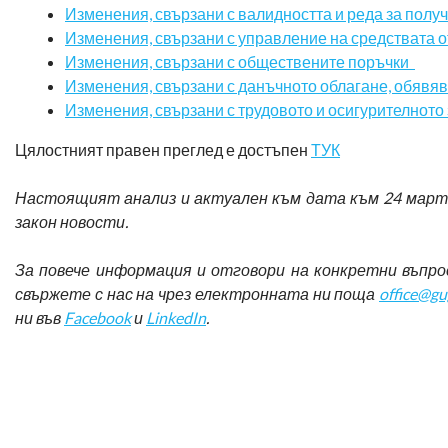
Изменения, свързани с валидността и реда за получ
Изменения, свързани с управление на средствата 
Изменения, свързани с обществените поръчки
Изменения, свързани с данъчното облагане, обявяв
Изменения, свързани с трудовото и осигурителното
Цялостният правен преглед е достъпен
ТУК
Настоящият анализ и актуален към дата към 24 март 
закон новости.
За повече информация и отговори на конкретни въпро
свържете с нас на чрез електронната ни поща
office@g
ни във
Facebook
и
LinkedIn
.