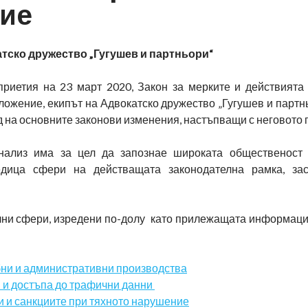
ие
атско дружество „Гугушев и партньори“
приетия на 23 март 2020, Закон за мерките и действията
ожение, екипът на Адвокатско дружество „Гугушев и партн
 на основните законови изменения, настъпващи с неговото 
нализ има за цел да запознае широката общественост 
дица сфери на действащата законодателна рамка, зас
елни сфери, изредени по-долу като прилежащата информаци
бни и административни производства
и и достъпа до трафични данни
 и санкциите при тяхното нарушение