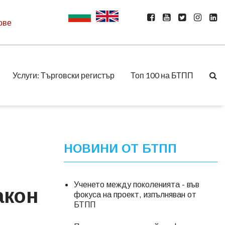
ове
Услуги: Търговски регистър
Топ 100 на БТПП
НОВИНИ ОТ БТПП
Ученето между поколенията - във
акон
фокуса на проект, изпълняван от
БТПП