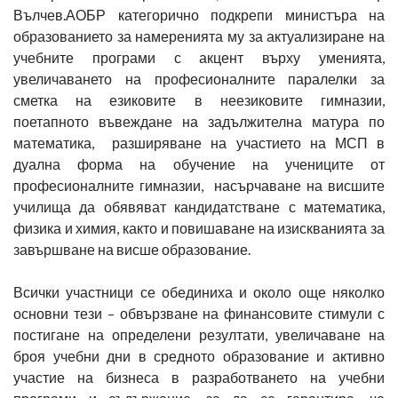
Вълчев.АОБР категорично подкрепи министъра на
образованието за намеренията му за актуализиране на
учебните програми с акцент върху уменията,
увеличаването на професионалните паралелки за
сметка на езиковите в неезиковите гимназии,
поетапното въвеждане на задължителна матура по
математика, разширяване на участието на МСП в
дуална форма на обучение на учениците от
професионалните гимназии, насърчаване на висшите
училища да обявяват кандидатстване с математика,
физика и химия, както и повишаване на изискванията за
завършване на висше образование.
Всички участници се обединиха и около още няколко
основни тези – обвързване на финансовите стимули с
постигане на определени резултати, увеличаване на
броя учебни дни в средното образование и активно
участие на бизнеса в разработването на учебни