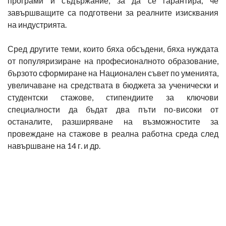
програми и съдържание, за да се гарантира, че
завършващите са подготвени за реалните изисквания
на индустрията.
Сред другите теми, които бяха обсъдени, бяха нуждата
от популяризиране на професионалното образование,
бързото сформиране на Национален съвет по уменията,
увеличаване на средствата в бюджета за ученически и
студентски стажове, стипендиите за ключови
специалности да бъдат два пъти по-високи от
останалите, разширяване на възможностите за
провеждане на стажове в реална работна среда след
навършване на 14 г. и др.