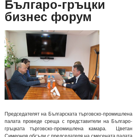
Българо-гръцки
бизнес форум
Председателят на Българската търговско-промишлена
палата проведе среща с представители на Българо-
гръцката търговско-промишлена камара. Цветан
Симеонов обсъди с председателя на смесената палата