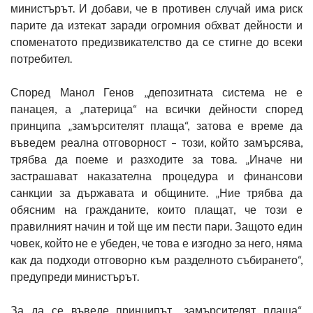
министърът. И добави, че в противен случай има риск
парите да изтекат заради огромния обхват дейности и
споменатото предизвикателство да се стигне до всеки
потребител.
Според Манол Генов „депозитната система не е
панацея, а „патерица“ на всички дейности според
принципа „замърсителят плаща“, затова е време да
въведем реална отговорност – този, който замърсява,
трябва да поеме и разходите за това. „Иначе ни
застрашават наказателна процедура и финансови
санкции за държавата и общините. „Ние трябва да
обясним на гражданите, които плащат, че този е
правилният начин и той ще им пести пари. Защото един
човек, който не е убеден, че това е изгодно за него, няма
как да подходи отговорно към разделното събирането“,
предупреди министърът.
За да се въведе принципът „замърсителят плаща“,