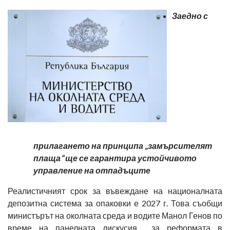
Заедно с
прилагането на принципа „замърсителят
плаща“ ще се гарантира устойчивото
управление на отпадъците
Реалистичният срок за въвеждане на националната
депозитна система за опаковки е 2027 г. Това съобщи
министърът на околната среда и водите Манол Генов по
време на панелната дискусия за реформата в