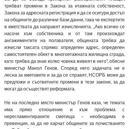
трябват промени в Закона за етажната собственост,
Закона за адресната регистрация и да се осигури достъп
на общините до различни бази данни, така че експертите
в кметствата да направят изчисленията. „Ако всичко се
насочи към собственика и от там произхождат
ангажиментите на ползвателя, общината трябва да
изчисли таксата спрямо: определен адрес, определен
самостоятелен обект в многоетажната жилищна сграда,
като трябва да знае колко човека живеят в него“, обясни
министър Манол Генов. Според него задачата не е
лесна за кметовете и за да се справят, НСОРБ може да
предложи и съответните промени в тези закони, за да
могат да осъществят реформата.
Не на последно място министър Генов каза, че темата
има пряко отношение и към проблема с
нерегламентираните сметища – необходима е
превенция, за да не харчат общините за почистването