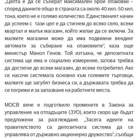
„Целта е да се съберат максимален брой опаковки –
според данните общо в страната са около 40 хил.-50 хил.
тона, което не е голямо количество. Единственият начин
да успеем с тази цел е да стигнем до всяко село, всеки
квартал и малък магазин, който желае да се включи. За
малките магазини може да има подвижни вендинг
автомати за събиране на опаковките“, каза още
министър Манол Генов. Той изтъкна, че депозитната
система ще има и социално измерение, затова трябва
да достигне до всеки магазин, до всеки потребител. Ако
се насочи системата основно към големите търговци,
малките ще загубят бизнеса си, а държавата трябва да
се погрижи и за запазване на работните места.
МОСВ вече е подготвило промените в Закона за
управление на отпадъците (ЗУО), които скоро ще бъдат
предложени за разглеждане. „Засега идеите на
правителството са депозитната система да се
управлява от държавно акционерно дружество“, съобщи