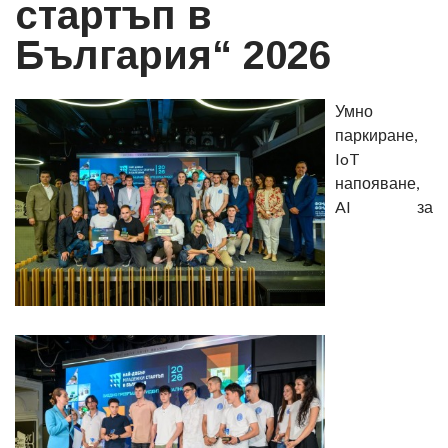
стартъп в
България“ 2026
Умно
паркиране,
IoT
напояване,
AI за