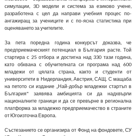
симулации, 3D модели и система за езиково учене,
разработена с цел да направи учебния процес по-
ангажиращ за учениците и с по-ясна статистика при
оценяването за учителите.
За пета поредна година конкурсът доказва, че
предприемаческият потенциал в България расте. Той
стартира с 25 отбора и достигна над 330 тази година,
като обхвана с обучителната си програма над 600
младежи от цялата страна, както и студенти от
университети в Нидерландия, Австрия, САЩ. С мащаба
на петото си издание „Най-добър младежки стартъп в
България" заявява амбицията си да надхвърли
националните граници и да се превърне в регионална
платформа за младежко предприемачество в страните
от Югоизточна Европа.
Състезанието се организира от Фонд на фондовете, СУ