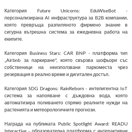
Категория Future Unicorns: EduWiseBot -
персонализирана AI инфраструктура за B2B компании,
която превръща разпиляното фирмено знание в
сигурна вътрешна система за ежедневна работа на
екипите.
Категория Business Stars: CAR BNP - платформа тип
„Airbnb за паркиране", която свързва шофьори със
собственици на неизползвани паркоместа чрез
резервация в реално време и дигитален достъп.
Категория SDG Dragons: RainReborn - интелигентна IoT
система за напояване с дъждовна вода, която
автоматизира поливането спрямо реалните нужди на
растенията и метеорологичните прогнози.
Награда на публиката Public Spotlight Award: READU
Interactive - образователна платформа с интерактивни