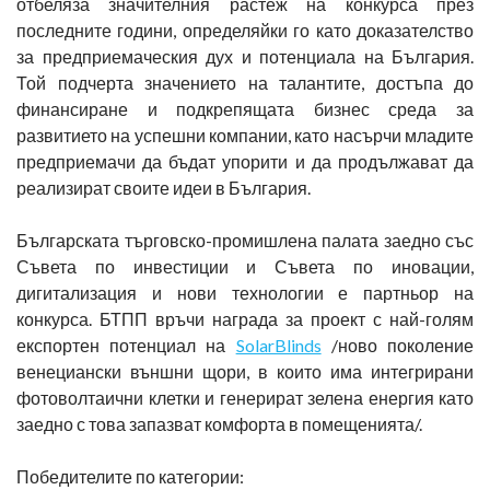
отбеляза значителния растеж на конкурса през
последните години, определяйки го като доказателство
за предприемаческия дух и потенциала на България.
Той подчерта значението на талантите, достъпа до
финансиране и подкрепящата бизнес среда за
развитието на успешни компании, като насърчи младите
предприемачи да бъдат упорити и да продължават да
реализират своите идеи в България.
Българската търговско-промишлена палата заедно със
Съвета по инвестиции и Съвета по иновации,
дигитализация и нови технологии е партньор на
конкурса. БТПП връчи награда за проект с най-голям
експортен потенциал на
SolarBlinds
/ново поколение
венециански външни щори, в които има интегрирани
фотоволтаични клетки и генерират зелена енергия като
заедно с това запазват комфорта в помещенията/.
Победителите по категории: