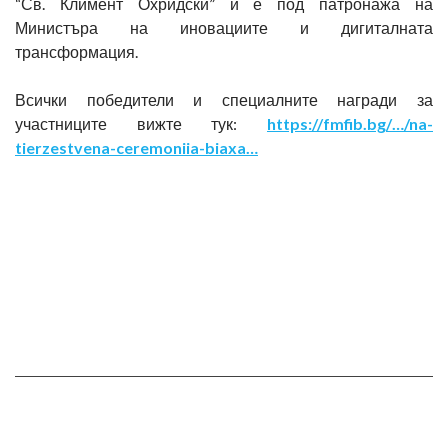
“Св. Климент Охридски” и е под патронажа на
Министъра на иновациите и дигиталната
трансформация.
Всички победители и специалните награди за
участниците вижте тук:
https://fmfib.bg/…/na-
tierzestvena-ceremoniia-biaxa…