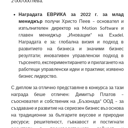
2 000 000 лева.
Наградата ЕВРИКА за 2022 г. за млад
мениджър
получи Христо Пеев – основател и
изпълнителен директор на Motion Software и
главен мениджър „Иновации“ на Еxadel.
Наградата е за: глобална визия и подход в
развитието на бизнеса и значими бизнес
резултати; иновативен управленски подход в
търсенето, експериментирането и прилагането на
работещи управленски идеи и практики; изявено
бизнес лидерство.
С диплом за отлично представяне в конкурса за тази
награда беше отличен: Димитър Платов –
съосновател и собственик на „Бъзонада“ ООД – за
създаване и развитие на сериозен бизнес въз основа
на традиционни за българите вкусове и природни
ресурси; решителност, гъвкавост и постигнати