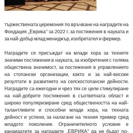
тържествената церемония по връчване на наградите на
Фондация „Еврика” за 2022 г. за постижения в науката и
за най-добър млад мениджър, изобретател и фермер.
Наградите се присъждат на млади хора за техните
значими постижения в науката, за изобретения с голяма
обществена значимост, за постижения в управлението
на стопански организации, както и за най-високи
резултати в развитието на селскостопански дейности.
Наградите са ежегодни и чрез тях се цели стимулиране
на най-добрите постижения в съответната област и
широко популяризиране сред обществеността на най-
талантливите и способни млади хора, на тяхната
дейност и успехи, за налагане на техния пример сред
младото поколение. Ограничителното условие е
кандидатите за наградите „ЕВРИКА” да не бъдат по-