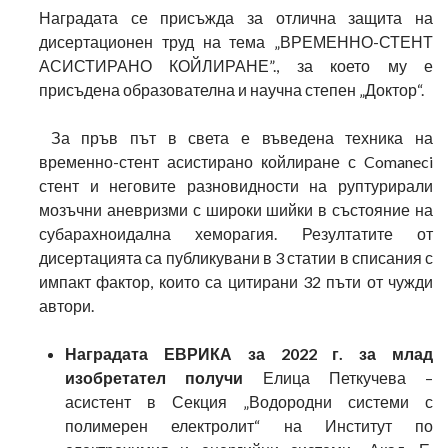
Наградата се присъжда за отлична защита на
дисертационен труд на тема „ВРЕМЕННО-СТЕНТ
АСИСТИРАНО КОЙЛИРАНЕ”., за което му е
присъдена образователна и научна степен „Доктор“.
За пръв път в света е въведена техника на
временно-стент асистирано койлиране с Comaneci
стент и неговите разновидности на руптурирали
мозъчни аневризми с широки шийки в състояние на
субарахноидална хеморагия. Резултатите от
дисертацията са публикувани в 3 статии в списания с
импакт фактор, които са цитирани 32 пъти от чужди
автори.
Наградата ЕВРИКА за 2022 г. за млад
изобретател получи
Елица Петкучева –
асистент в Секция „Водородни системи с
полимерен електролит“ на Институт по