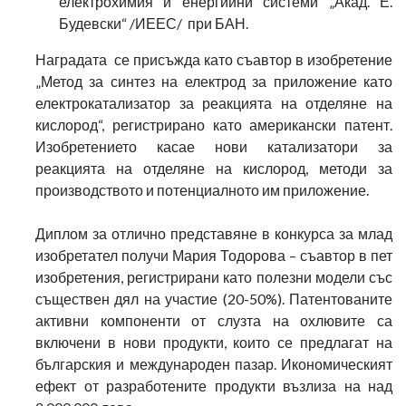
електрохимия и енергийни системи „Акад. Е.
Будевски“ /ИЕЕС/ при БАН.
Наградата се присъжда като съавтор в изобретение
„Метод за синтез на електрод за приложение като
електрокатализатор за реакцията на отделяне на
кислород“, регистрирано като американски патент.
Изобретението касае нови катализатори за
реакцията на отделяне на кислород, методи за
производството и потенциалното им приложение.
Диплом за отлично представяне в конкурса за млад
изобретател получи Мария Тодорова – съавтор в пет
изобретения, регистрирани като полезни модели със
съществен дял на участие (20-50%). Патентованите
активни компоненти от слузта на охлювите са
включени в нови продукти, които се предлагат на
българския и международен пазар. Икономическият
ефект от разработените продукти възлиза на над