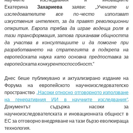
Екатерина
Захариева
заяви:
„Учените и
изследователите все по-често използват
изкуствения интелект, за да правят революционни
открития. Европа трябва да играе водеща роля в
тази трансформация, затова приканвам общността
да участва в консултациите и да помогне при
разработването на стратегията в подкрепа на
европейската наука като основна предпоставка за
европейската конкурентоспособност.“
Днес беше публикувано и актуализирано издание на
Форума на европейското научноизследователско
пространство
„Насоки относно отговорното използване
на генеративния ИИ в научните изследвания“
.
Документът съдържа насоки за
научноизследователската и иновационната общност в
ЕС за отговорно внедряване на тази бързо еволюираща
технология.