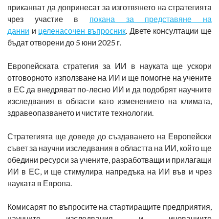
приканват да допринесат за изготвянето на стратегията
чрез участие в
покана за представяне на
данни
и
целенасочен въпросник
. Двете консултации ще
бъдат отворени до 5 юни 2025 г.
Европейската стратегия за ИИ в науката ще ускори
отговорното използване на ИИ и ще помогне на учените
в ЕС да внедряват по-лесно ИИ и да подобрят научните
изследвания в области като изменението на климата,
здравеопазването и чистите технологии.
Стратегията ще доведе до създаването на Европейски
съвет за научни изследвания в областта на ИИ, който ще
обедини ресурси за учените, разработващи и прилагащи
ИИ в ЕС, и ще стимулира напредъка на ИИ във и чрез
науката в Европа.
Комисарят по въпросите на стартиращите предприятия,
научните изследвания и иновациите