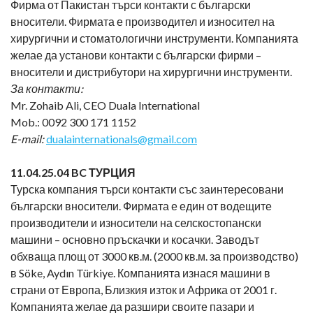
Фирма от Пакистан търси контакти с български
вносители. Фирмата е производител и износител на
хирургични и стоматологични инструменти. Компанията
желае да установи контакти с български фирми –
вносители и дистрибутори на хирургични инструменти.
За контакти:
Mr. Zohaib Ali, CEO Duala International
Mob.: 0092 300 171 1152
E-mail:
dualainternationals@gmail.com
11.0
4.25
.04 BC ТУРЦИЯ
Турска компания търси контакти със заинтересовани
български вносители. Фирмата е един от водещите
производители и износители на селскостопански
машини – основно пръскачки и косачки. Заводът
обхваща площ от 3000 кв.м. (2000 кв.м. за производство)
в Söke, Aydın Türkiye. Компанията изнася машини в
страни от Европа, Близкия изток и Африка от 2001 г.
Компанията желае да разшири своите пазари и