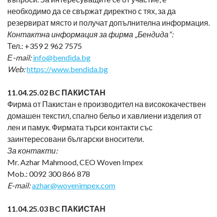
необходимо да се свържат директно с тях, за да
резервират място и получат допълнителна информация.
Контактна информация за фирма „Бендида“:
Тел.: +359 2 962 7575
Е-
mail:
info@bendida.bg
Web:
https://www.bendida.bg
11.0
4.25
.02 BC ПАКИСТАН
Фирма от Пакистан е производител на висококачествен
домашен текстил, спално бельо и хавлиени изделия от
лен и памук. Фирмата търси контакти със
заинтересовани български вносители.
За контакти:
Mr. Azhar Mahmood, CEO Woven Impex
Mob.: 0092 300 866 878
E-mail:
azhar@wovenimpex.com
11.0
4.25
.03 BC ПАКИСТАН