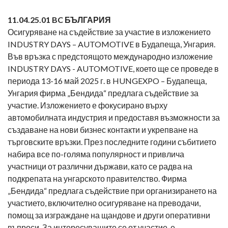
11.0
4.25
.01 BC БЪЛГАРИЯ
Осигуряване на съдействие за участие в изложението
INDUSTRY DAYS – AUTOMOTIVE в Будапеща, Унгария.
Във връзка с предстоящото международно изложение
INDUSTRY DAYS - AUTOMOTIVE, което ще се проведе в
периода 13-16 май 2025 г. в HUNGEXPO – Будапеща,
Унгария фирма „Бендида“ предлага съдействие за
участие. Изложението е фокусирано върху
автомобилната индустрия и предоставя възможности за
създаване на нови бизнес контакти и укрепване на
търговските връзки. През последните години събитието
набира все по-голяма популярност и привлича
участници от различни държави, като се радва на
подкрепата на унгарското правителство. Фирма
„Бендида“ предлага съдействие при организирането на
участието, включително осигуряване на преводачи,
помощ за изграждане на щандове и други оперативни
въпроси. За интересуващите се от участие, е