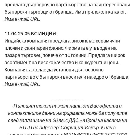
предлага дългосрочно партньорство на заинтересовани
български търговци от бранша. Има приложен каталог.
Има е-mail. URL.
11.0
4.25
.05 BC ИНДИЯ
Индийска компания предлага висок клас керамични
плочки и санитарен фаянс. Фирмата е утвърден на
пазара търговец повече от 10 години. Предлага широк
асортимент на високо качество и конкурентни цени.
Компанията желае да установи дългосрочно
партньорство с български вносители на едро от бранша.
Има е-
mail, URL.
-------------------
Пълният текст на желаната от Вас оферта и
контактните данни на фирмата може да получите
след заплащане на 20 лв. с ДДС - в брой на касата на
БТПП на адрес гр. София, ул. Искър 9, или с
платежен документ по IBAN: BG25 UNCR 7630 1000