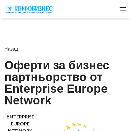
Tog
Назад
Оферти за бизнес
партньорство от
Еnterprise Europe
Network
ЕNTERPRISE
EUROPE
NETWORK