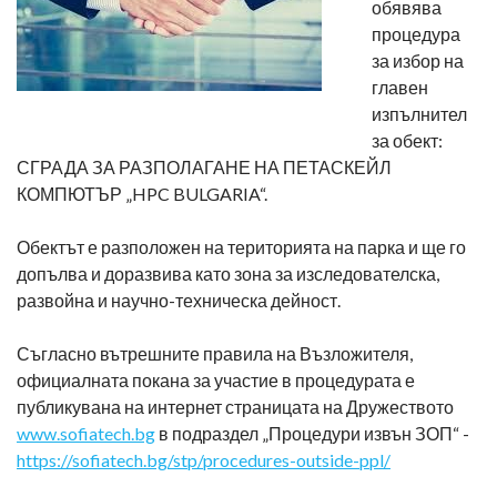
обявява
процедура
за избор на
главен
изпълнител
за обект:
СГРАДА ЗА РАЗПОЛАГАНЕ НА ПЕТАСКЕЙЛ
КОМПЮТЪР „HPC BULGARIA“.
Обектът е разположен на територията на парка и ще го
допълва и доразвива като зона за изследователска,
развойна и научно-техническа дейност.
Съгласно вътрешните правила на Възложителя,
официалната покана за участие в процедурата е
публикувана на интернет страницата на Дружеството
www.sofiatech.bg
в подраздел „Процедури извън ЗОП“ -
https://sofiatech.bg/stp/procedures-outside-ppl/