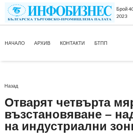
Брой 40
2023
НАЧАЛО
АРХИВ
КОНТАКТИ
БТПП
Назад
Отварят четвърта мя
възстановяване – над
на индустриални зон