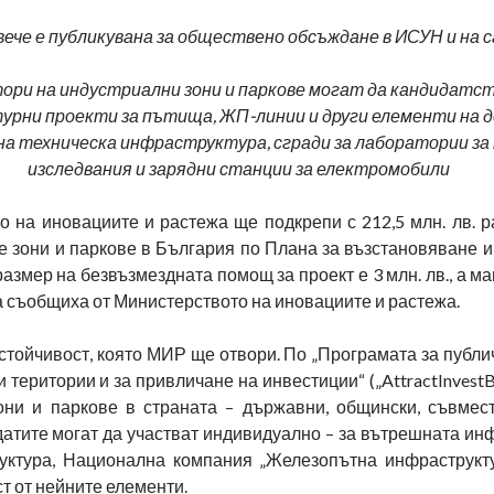
ече е публикувана за обществено обсъждане в ИСУН и на 
ори на индустриални зони и паркове могат да кандидатс
рни проекти за пътища, ЖП-линии и други елементи на 
а техническа инфраструктура, сгради за лаборатории за 
изследвания и зарядни станции за електромобили
о на иновациите и растежа ще подкрепи с 212,5 млн. лв. р
 зони и паркове в България по Плана за възстановяване и
змер на безвъзмездната помощ за проект е 3 млн. лв., а м
ва съобщиха от Министерството на иновациите и растежа.
стойчивост, която МИР ще отвори. По „Програмата за публ
 територии и за привличане на инвестиции“ („AttractInvest
они и паркове в страната – държавни, общински, съвмест
атите могат да участват индивидуално – за вътрешната ин
руктура, Национална компания „Железопътна инфраструкт
т от нейните елементи.