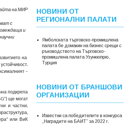
сайта на МИР
НОВИНИ ОТ
РЕГИОНАЛНИ ПАЛАТИ
тват с
довеждаща и
научни
Ямболската търговско-промишлена
палата бе домакин на бизнес срещи с
ръководството на Търговско-
азвитието на
промишлена палата Узункюпрю,
Турция
 устойчивост.
аксималният –
НОВИНИ ОТ БРАНШОВИ
ична подкрепа
ОРГАНИЗАЦИИ
BG“) ще могат
ни и частни,
фраструктура,
Известни са победителите в конкурса
ура“ или ВиК
„Наградите на БАИТ” за 2022 г.