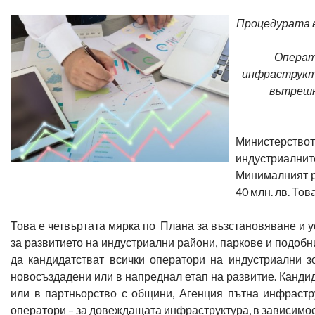
Процедурата в
Операт
инфраструкту
вътрешн
Министерствот
индустриалните
Минималният ра
40 млн. лв. То
Това е четвъртата мярка по Плана за възстановяване и у
за развитието на индустриални райони, паркове и подобни
да кандидатстват всички оператори на индустриални з
новосъздадени или в напреднал етап на развитие. Кандид
или в партньорство с общини, Агенция пътна инфраст
оператори – за довеждащата инфраструктура, в зависимос