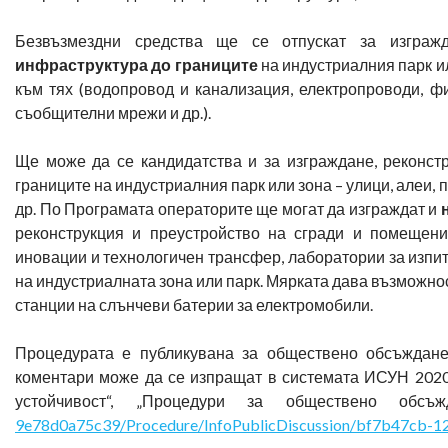
Безвъзмездни средства ще се отпускат за изграж
инфраструктура до границите
на индустриалния парк и
към тях (водопровод и канализация, електропроводи, ф
съобщителни мрежи и др.).
Ще може да се кандидатства и за изграждане, реконст
границите на индустриалния парк или зона – улици, алеи,
др. По Програмата операторите ще могат да изграждат и
реконструкция и преустройство на сгради и помещени
иновации и технологичен трансфер, лаборатории за изпит
на индустриалната зона или парк. Мярката дава възможно
станции на слънчеви батерии за електромобили.
Процедурата е публикувана за обществено обсъждане,
коментари може да се изпращат в системата ИСУН 2020
устойчивост“, „Процедури за обществено обсъ
9e78d0a75c39/Procedure/InfoPublicDiscussion/bf7b47cb-1