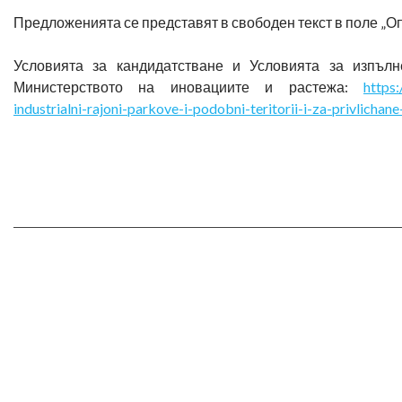
Предложенията се представят в свободен текст в поле „О
Условията за кандидатстване и Условията за изпъл
Министерството на иновациите и растежа:
https
industrialni-rajoni-parkove-i-podobni-teritorii-i-za-privlichane