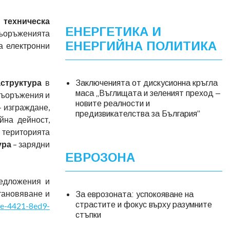
техническа
ЕНЕРГЕТИКА И
 съоръженията
ЕНЕРГИЙНА ПОЛИТИКА
а електронни
структура
в
Заключенията от дискусионна кръгла
маса „Въглищата и зеленият преход –
 съоръжения и
новите реалности и
– изграждане,
предизвикателства за България“
йна дейност,
а територията
ура
– зарядни
ЕВРОЗОНА
редложения и
тановяване и
За еврозоната: успокояване на
страстите и фокус върху разумните
be-4421-8ed9-
стъпки