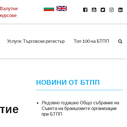
Валутни
курсове
Услуги: Търговски регистър
Топ 100 на БТПП
НОВИНИ ОТ БТПП
Редовно годишно Общо събрание на
итие
Съвета на браншовите организации
при БТПП