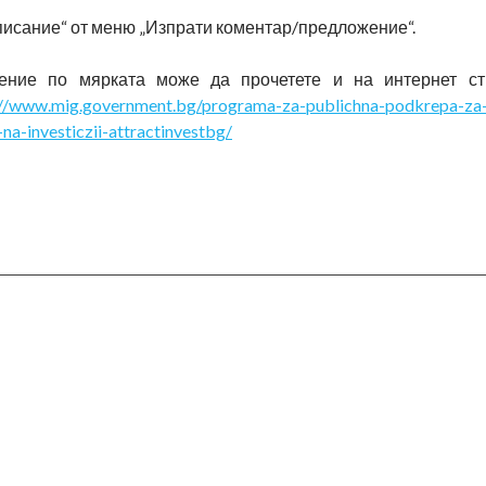
писание“ от меню „Изпрати коментар/предложение“.
нение по мярката може да прочетете и на интернет ст
://www.mig.government.bg/programa-za-publichna-podkrepa-za-r
-na-investiczii-attractinvestbg/