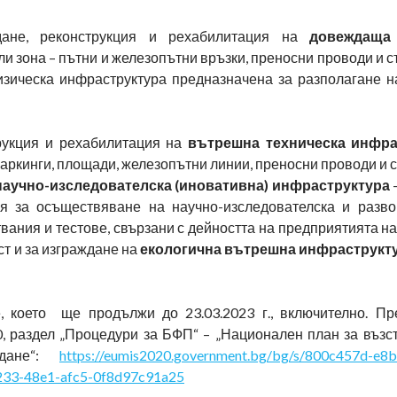
дане, реконструкция и рехабилитация на
довеждаща 
ли зона – пътни и железопътни връзки, преносни проводи и
изическа инфраструктура предназначена за разполагане н
рукция и рехабилитация на
вътрешна техническа инфра
 паркинги, площади, железопътни линии, преносни проводи и
научно-изследователска (иновативна) инфраструктура
я за осъществяване на научно-изследователска и разво
вания и тестове, свързани с дейността на предприятията н
ст и за изграждане на
екологична вътрешна инфраструкт
 което ще продължи до 23.03.2023 г., включително. П
, раздел „Процедури за БФП“ – „Национален план за възс
ждане“:
https://eumis2020.government.bg/bg/s/800c457d-e8
233-48e1-afc5-0f8d97c91a25