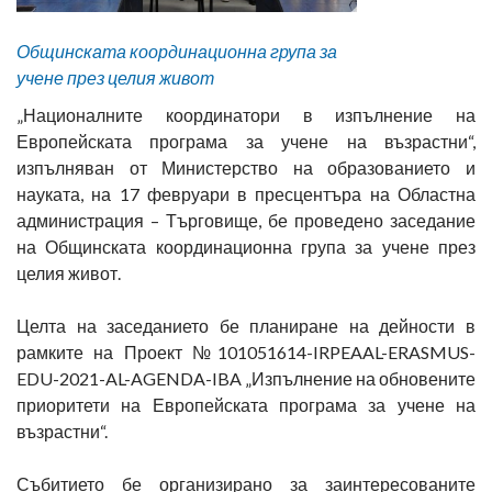
Общинската координационна група за
учене през целия живот
„Националните координатори в изпълнение на
Европейската програма за учене на възрастни“,
изпълняван от Министерство на образованието и
науката, на 17 февруари в пресцентъра на Областна
администрация – Търговище, бе проведено заседание
на Общинската координационна група за учене през
целия живот.
Целта на заседанието бе планиране на дейности в
рамките на Проект №101051614-IRPEAAL-ERASMUS-
EDU-2021-AL-AGENDA-IBA „Изпълнение на обновените
приоритети на Европейската програма за учене на
възрастни“.
Събитието бе организирано за заинтересованите