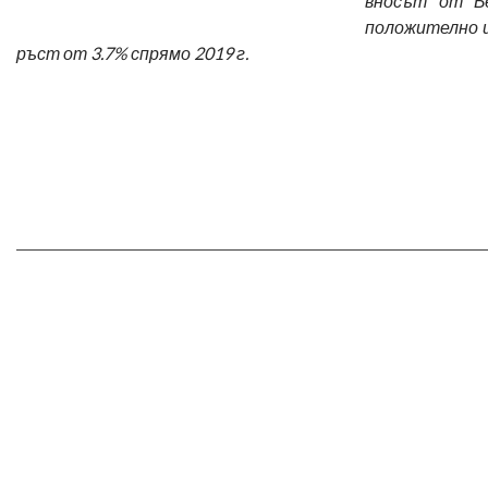
вносът от Бе
положително и 
ръст от 3.7% спрямо 2019 г.