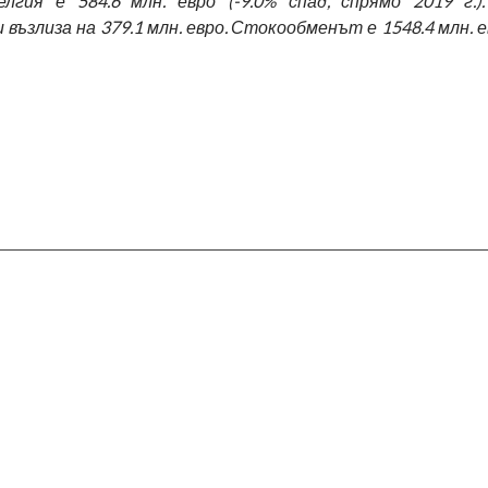
лгия е 584.6 млн. евро (-9.0% спад, спрямо 2019 г.)
възлиза на 379.1 млн. евро. Стокообменът е 1548.4 млн. 