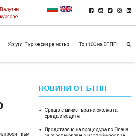
Валутни
курсове
Услуги: Търговски регистър
Топ 100 на БТПП
НОВИНИ ОТ БТПП
о
Среща с министъра на околната
среда и водите
Представяне на процедура по Плана
въпроси към
за възстановяване и устойчивост за