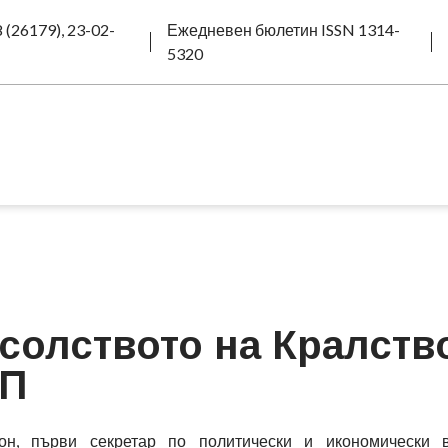
 (26179), 23-02-
Ежедневен бюлетин ISSN 1314-
5320
солството на Кралств
ПП
н, първи секретар по политически и икономически 