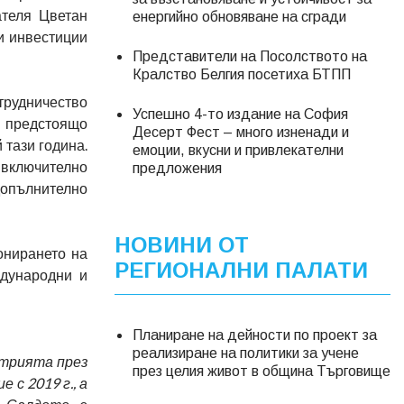
ателя Цветан
енергийно обновяване на сгради
и инвестиции
Представители на Посолството на
Кралство Белгия посетиха БТПП
трудничество
Успешно 4-то издание на София
 предстоящо
Десерт Фест – много изненади и
 тази година.
емоции, вкусни и привлекателни
 включително
предложения
допълнително
НОВИНИ ОТ
онирането на
РЕГИОНАЛНИ ПАЛАТИ
ждународни и
Планиране на дейности по проект за
реализиране на политики за учене
стрията през
през целия живот в община Търговище
е с 2019 г., а