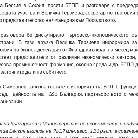
а Белгия в София, посети БТПП и разговаря с председ
рещата участва и Величка Терзиева, секретар по търговия 
о представителство на Фландрия към Посолството.
азговора бе дискутирано търговско-икономическото съ
страни. В тази връзка Величка Терзиева информира за
фия на бизнес делегация от Фландрия в края на месец май
тват представители от различни икономически сектори,
усова промишленост, фармация, околна среда и др. БТПП 
а точните дати на събитието.
а Симеонов запозна гостите с историята на БТПП, функци
съд, дейността на GS1 България, партньорството с ме
ганизации.
я на българското Министерство на икономиката и инду
 за Белгия възлиза на 963.7 млн. евро, 13.3 ръст, в сравнени