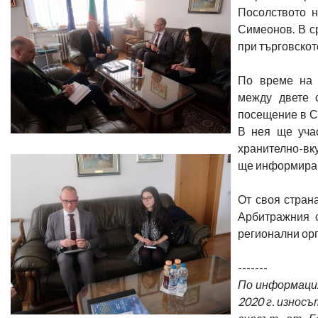
Посолството н
Симеонов. В с
при търговскот
По време на р
между двете 
посещение в Со
В нея ще учас
хранително-вк
ще информира з
От своя стран
Арбитражния 
регионални ор
-------
По информаци
2020 г. износът