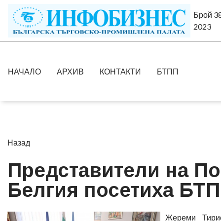
Брой 38
2023
НАЧАЛО
АРХИВ
КОНТАКТИ
БТПП
Назад
Представители на По
Белгия посетиха БТ
Жереми Тирио