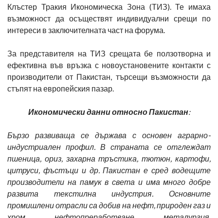
Клъстер Тракия Икономическа Зона (ТИЗ). Те имаха
възможност да осъществят индивидуални срещи по
интереси в заключителната част на форума.
За представителя на ТИЗ срещата бе ползотворна и
ефективна във връзка с новоустановените контакти с
производители от Пакистан, търсещи възможности да
стъпят на европейския пазар.
Икономически данни относно Пакистан
:
Бързо развиваща се държава с основен аграрно-
индустриален профил. В страната се отглеждат
пшеница, ориз, захарна тръстика, тютюн, картофи,
цитруси, фъстъци и др. Пакистан е сред водещите
производители на памук в света и има много добре
развита текстилна индустрия. Основните
промишлени отрасли са добив на нефт, природен газ и
хром, нефтопреработване, металургия,