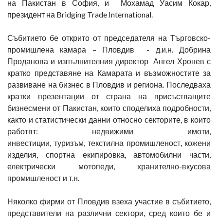
на Пакистан в София, и Мохамад Уасим Кокар,
президент на Bridging Trade International.
Събитието бе открито от председателя на Търговско-
промишлена камара – Пловдив - д.и.н. Добрина
Проданова и изпълнителния директор Ангел Хронев с
кратко представяне на Камарата и възможностите за
развиване на бизнес в Пловдив и региона. Последваха
кратки презентации от страна на присъстващите
бизнесмени от Пакистан, които споделиха подробности,
както и статистически данни относно секторите, в които
работят: недвижими имоти,
инвестиции, туризъм, текстилна промишленост, кожени
изделия, спортна екипировка, автомобилни части,
електрически мотопеди, хранително-вкусова
промишленост и т.н.
Няколко фирми от Пловдив взеха участие в събитието,
представители на различни сектори, сред които бе и