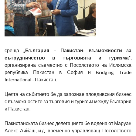
среща
„България – Пакистан
:
възможности за
сътрудничество в търговията и туризма“
,
организирана съвместно с Посолството на Ислямска
република Пакистан в София и Bridging Trade
International - Пакистан.
Целта на събитието бе да запознае пловдивския бизнес
с възможностите за търговия и туризъм между България
и Пакистан.
Пакистанската бизнес делегацията бе водена от Маруан
Алекс Аийаш, и.д. временно управляващ Посолството