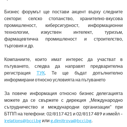
Бизнес форумът ще постави акцент върху следните
сектори: селско стопанство, хранително-вкусова
промишленост, киберсигурност, информационни
технологии, изкуствен интелект, туризъм,
фармацевтична промишленост и строителство,
търговия и др.
Компаниите, които имат интерес да участват в
пътуването, следва да направят предварителна
регистрация
ТУК
. Те ще бъдат допълнително
информирани относно условията на пътуването
За повече информация относно бизнес делегацията
можете да се свържете с дирекция „Международно
сътрудничество и международни организации” при
БТПП на телефони: 02/8117 421 и 02/8117 489 и имейл –
irelations@bcci.bg
или
g.dimitrova@bcci.bg
.