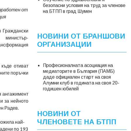
безопасни условия на труд за членове
азработен от
на БТПП в град Шумен
ция
н Граждански
НОВИНИ ОТ БРАНШОВИ
 министър-
ОРГАНИЗАЦИИ
рансформация
 къде отиват
Професионалната асоциация на
медиаторите в България (ПАМБ)
ените поръчки
даде официален старт на своя
Алумни клуб в годината на своя 20-
годишен юбилей
я ангажимент
и за нейното
ен Радев.
НОВИНИ ОТ
ЧЛЕНОВЕТЕ НА БТПП
ложила най-
дадени по 193