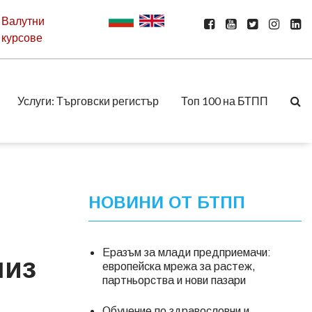
Валутни
курсове
Услуги: Търговски регистър
Топ 100 на БТПП
НОВИНИ ОТ БТПП
Еразъм за млади предприемачи:
лиз
европейска мрежа за растеж,
партньорства и нови пазари
Обучение по здравословни и