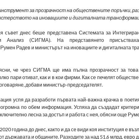
инструмент за прозрачност на обществените поръчки, р
стерството на иновациите и дигиталната трансформа
я съвет днес беше представена Системата за Интегрира
и Анализ (СИГМА). На представянето присъстваха
 Румен Радев и министърът на иновациите и дигиталната т
сни, че чрез СИГМА ще има пълна прозрачност за това
олко пари отиват, как и в кои фирми. Как се печелят обществ
 договаряне, добави министър-председателят.
ация успя да разработи първата най-важна крачка в поети
 огромна по обем информация. Успяха да създадат критери
зключително лесна за достъп и работа с нея, обясни още Рум
020 година до днес, както и да се види коя институция е въз
от държавата и общините. Разходите за над 51,6 млрд. евро 