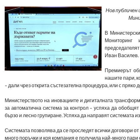
Нов публичен 
Мини
В Министерски
Мониторинг 
председателят
Иван Василев.
Премиерът обя
нашите пари, к
– дали чрез открита състезателна процедура, или с пряко
Министерството на иновациите и дигиталната трансформ
за автоматична система за контрол – успяха да обобщят
бързо и лесно групиране. Успяха да направят системата и
Системата позволява да се проследят всички договори от 2
много поръчки и коя компания е получила най-много пари 