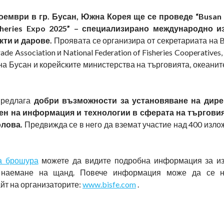
оември в гр. Бусан, Южна Корея ще се проведе “Busan I
sheries Expo 2025” – специализирано международно и
кти и дарове.
Проявата се организира от секретариата на 
rade Association и National Federation of Fisheries Cooperatives
на Бусан и корейските министерства на търговията, океанит
предлага
добри възможности за установяване на дире
мен на информация и технологии в сферата на търгови
олова.
Предвижда се в него да вземат участие над 400 изло
а брошура
можете да видите подробна информация за из
 наемане на щанд. Повече информация може да се 
йт на организаторите:
www.bisfe.com
.