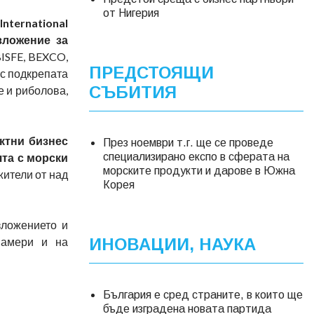
от Нигерия
nternational
зложение за
BISFE, BEXCO,
ПРЕДСТОЯЩИ
, с подкрепата
СЪБИТИЯ
е и риболова,
ктни бизнес
През ноември т.г. ще се проведе
ята с морски
специализирано експо в сферата на
морските продукти и дарове в Южна
жители от над
Корея
ложението и
намери и на
ИНОВАЦИИ, НАУКА
България е сред страните, в които ще
бъде изградена новата партида