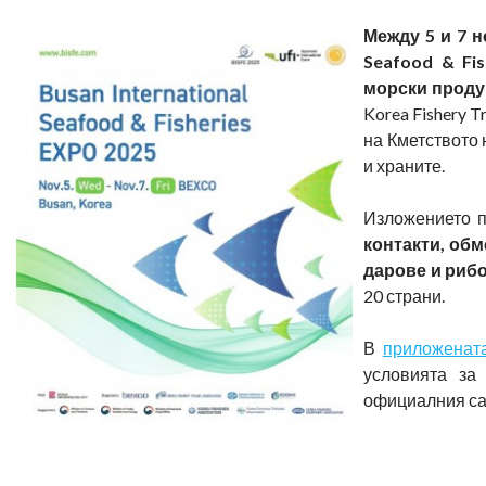
Между 5 и 7 н
Seafood & Fi
морски проду
Korea Fishery T
на Кметството 
и храните.
Изложението 
контакти, об
дарове и риб
20 страни.
В
приложенат
условията за
официалния са