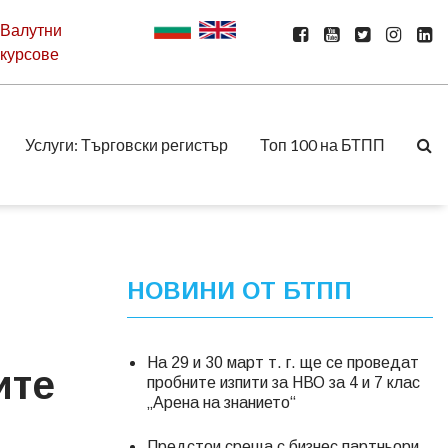
Валутни
курсове
Услуги: Търговски регистър
Топ 100 на БТПП
НОВИНИ ОТ БТПП
На 29 и 30 март т. г. ще се проведат
ите
пробните изпити за НВО за 4 и 7 клас
„Арена на знанието“
Предстои среща с бизнес партньори