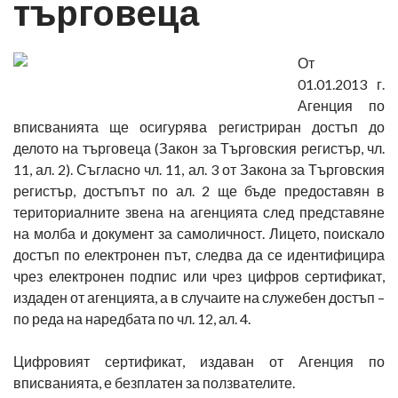
търговеца
От
01.01.2013 г.
Агенция по
вписванията ще осигурява регистриран достъп до
делото на търговеца (Закон за Търговския регистър, чл.
11, ал. 2). Съгласно чл. 11, ал. 3 от Закона за Търговския
регистър, достъпът по ал. 2 ще бъде предоставян в
териториалните звена на агенцията след представяне
на молба и документ за самоличност. Лицето, поискало
достъп по електронен път, следва да се идентифицира
чрез електронен подпис или чрез цифров сертификат,
издаден от агенцията, а в случаите на служебен достъп –
по реда на наредбата по чл. 12, ал. 4.
Цифровият сертификат, издаван от Агенция по
вписванията, е безплатен за ползвателите.