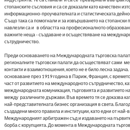
стопанските съсловия и са се доказали като качествен изт
информационно-проучвателната и статистическата дейнос
Също така са помогнали и за извършването на стопански 
навлезли са и в областта на професионалното образовани
важните неща - създаване и осъществяване на междунаро
сътрудничество.
Преди основаването на Meждународната търговска палата
регионалните търговски палати да осъществяват сами м
контакти и взаимотношения, което не е било лесна задача
основаване през 1919 година в Париж, Франция, с времет
част от развитието на международното сътрудничество, к
международната комуникация, търговията и развитието на
между различните държави. Във времето тя се доказва ка
най-представителната бизнес организация в света. Благо
създадени много правила и институции, като едни от най-в
Международният арбитражен съд и издаването на първит
борба с корупцията. До момента в Международната търго