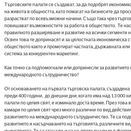
Търговските палати се създават, за да подобрят икономик
на живота в общността, като помагат на бизнесите да прос
разрастват по всевъзможни начини. Също така чрез търго
повишават възможностите за работа в обществото. Те на
правилното разширяване и развитие на всички сегменти н
Освен това те допринасят и за цялостната икономическа с
обществото както и промотират частната, държавната ил
система за конкурентен маркетинг.
Как точно са подпомогнали или допринесли за развитието 
международното сътрудничество?
От основаването на първата търговска палата, създадена
преди 400 години, до днешни дни, когато има над 13 000 х
палати по целия свят, е изминало доста време. През това 
камари по целия свят чрез много различни по вид действи
развитието на международното сътрудничество. Те са по
развитието и насърчаването на търговията, различните ви
индустрията. Те са станали и са се превърнали във фактор