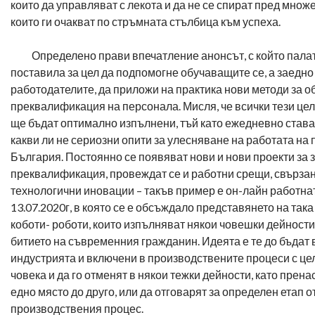
които да управляват с лекота и да не се спират пред множ
които ги очакват по стръмната стълбица към успеха.
Определено прави впечатление анонсът, с който палат
поставила за цел да подпомогне обучаващите се, а заедно 
работодателите, да приложи на практика нови методи за о
преквалификация на персонала. Мисля, че всички тези цели
ще бъдат оптимално изпълнени, тъй като ежедневно става
какви ли не сериозни опити за улесняване на работата на
България. Постоянно се появяват нови и нови проекти за з
преквалификация, провеждат се и работни срещи, свързан
технологични иновации – такъв пример е он-лайн работна
13.07.2020г, в която се е обсъждало представянето на так
коботи- роботи, които изпълняват някои човешки дейности 
битието на съвременния гражданин. Идеята е те до бъдат
индустрията и включени в производствените процеси с це
човека и да го отменят в някои тежки дейности, като прен
едно място до друго, или да отговарят за определен етап о
производствения процес.