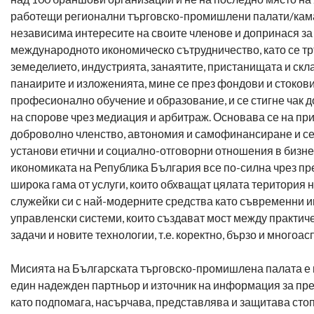
работещи регионални търговско-промишлени палати/кама
независима интересите на своите членове и допринася за
международното икономическо сътрудничество, като се тр
земеделието, индустрията, занаятите, пристанищата и скл
панаирите и изложенията, мине се през фондови и стокови
професионално обучение и образование, и се стигне чак 
на спорове чрез медиация и арбитраж. Основава се на пр
доброволно членство, автономия и самофинансиране и се
установи етични и социално-отговорни отношения в бизне
икономиката на Република България все по-силна чрез пр
широка гама от услуги, които обхващат цялата територия н
служейки си с най-модерните средства като съвременни
управленски системи, които създават мост между практич
задачи и новите технологии, т.е. коректно, бързо и многоа
Мисията на Българската търговско-промишлена палата е 
един надежден партньор и източник на информация за пр
като подпомага, насърчава, представлява и защитава сто