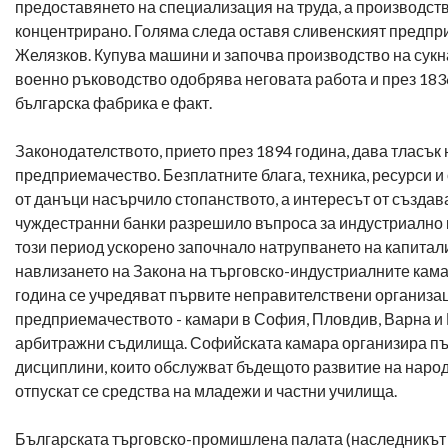
предоставянето на специализация на труда, а производст
концентрирано. Голяма следа оставя сливенският предп
Желязков. Купува машини и започва производство на сукн
военно ръководство одобрява неговата работа и през 183
българска фабрика е факт.
Законодателството, прието през 1894 година, дава тласък 
предприемачество. Безплатните блага, техника, ресурси 
от данъци насърчило стопанството, а интересът от създав
чуждестранни банки разрешило въпроса за индустриално 
този период ускорено започнало натрупването на капитал
навлизането на Закона на търговско-индустриалните кама
година се учредяват първите неправителствени организац
предприемачеството - камари в София, Пловдив, Варна и 
арбитражни съдилища. Софийската камара организира пъ
дисциплини, които обслужват бъдещото развитие на народ
отпускат се средства на младежи и частни училища.
Българската търговско-промишлена палата (наследникът