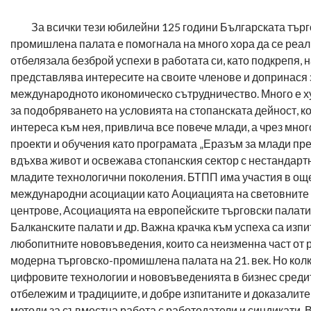
За всички тези юбилейни 125 години Българската търг
промишлена палата е помогнала на много хора да се реали
отбелязала безброй успехи в работата си, като подкрепя, 
представлява интересите на своите членове и допринася 
международното икономическо сътрудничество. Много е ху
за подобряването на условията на стопанската дейност, к
интереса към нея, привлича все повече млади, а чрез мно
проекти и обучения като програмата „Еразъм за млади п
вдъхва живот и освежава стопанския сектор с нестандарт
младите технологични поколения. БТПП има участия в ощ
международни асоциации като Аоциацията на световните
центрове, Асоциацията на европейските търговски палати
Балканските палати и др. Важна крачка към успеха са изп
любопитните нововъведения, които са неизменна част от 
модерна търговско-промишлена палата на 21. век. Но кол
цифровите технологии и нововъведенията в бизнес средит
отбележим и традициите, и добре изпитаните и доказалите
методи за съвместна работа с работодатели и синдикати. В