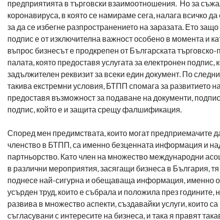
предприятията в търговски взаимоотношения. Но за съжа
коронавируса, в която се намираме сега, налага всичко да 
за да се избегне разпространението на заразата. Ето защ
подпис е от изключителна важност особено в момента и кат
въпрос бизнесът е продкрепен от Българската търговско
палата, която предоставя услугата за електронен подпис, к
задължителен реквизит за всеки един документ. По следни
такива екстремни условия, БТПП спомага за развитието на
предоставя възможност за подаване на документи, подпис
подпис, който е и защита срещу фалшификация.
Според мен предимствата, които могат предприемачите да
членство в БТПП, са именно безценната информация и н
партньорство. Като член на множество международни асо
в различни мероприятия, засягащи бизнеса в България, тя
поднесе най-сигурна и обещаваща информация, именно от
усърден труд, които е събрала и положила през годините, 
развива в множество аспекти, създавайки услуги, които са
съгласувани с интересите на бизнеса, и така я правят такав