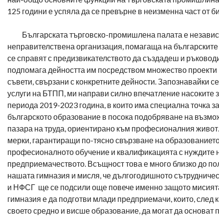
125 години е успяла да се превърне в неизменна част от б
Българската търговско-промишлена палата е незави
неправителствена организация, помагаща на българскит
се справят с предизвикателството да създадеш и ръководи
подпомага дейността им посредством множество проекти 
съвети, свързани с конкретните дейности. Запознавайки се
услуги на БТПП, ми направи силно впечатление насоките з
периода 2019-2023 година, в които има специална точка з
българското образование в посока подобряване на възмо
пазара на труда, ориентирано към професионалния живот.
мерки, гарантиращи по-тясно свързване на образованието
професионалното обучение и квалификацията с нуждите 
предприемачеството. Всъщност това е много близко до по
нашата гимназия и мисля, че дългогодишното сътруднич
и НФСГ ще се подсили още повече именно защото мисият
гимназия е да подготви млади предприемачи, които, след 
своето средно и висше образование, да могат да основат 