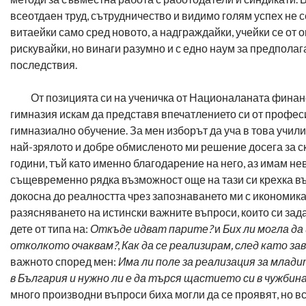
всеотдаен труд, сътрудничество и видимо голям успех не с
витаейки само сред новото, а надграждайки, учейки се от о
рискувайки, но винаги разумно и с едно наум за предпола
последствия.
От позицията си на ученичка от Националаната финан
гимназия искам да представя впечатлението си от профе
гимназиално обучение. За мен изборът да уча в това учил
най-зрялото и добре обмисленото ми решение досега за с
години, тъй като именно благодарение на него, аз имам не
същевременно рядка възможност още на тази си крехка въ
докосна до реалността чрез запознаването ми с икономика
разясняването на истински важните въпроси, които си зад
дете от типа на:
Откъде идват парите?
и
Бих ли могла да
отколкото очаквам?
,
Как да се реализирам, след като за
важното според мен:
Има ли поле за реализация за млад
в България и нужно ли е да търся щастието си в чужбина
много производни въпроси биха могли да се проявят, но 