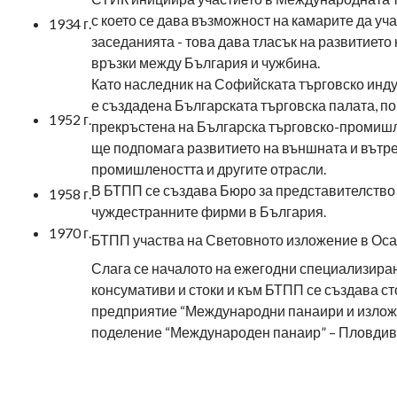
с което се дава възможност на камарите да уча
1934 г.
заседанията - това дава тласък на развитието
връзки между България и чужбина.
Като наследник на Софийската търговско инд
е създадена Българската търговска палата, п
1952 г.
прекръстена на Българска търговско-промишл
ще подпомага развитието на външната и вътр
промишлеността и другите отрасли.
В БТПП се създава Бюро за представителство
1958 г.
чуждестранните фирми в България.
1970 г.
БТПП участва на Световното изложение в Оса
Слага се началото на ежегодни специализира
консумативи и стоки и към БТПП се създава с
предприятие “Международни панаири и излож
поделение “Международен панаир” – Пловдив