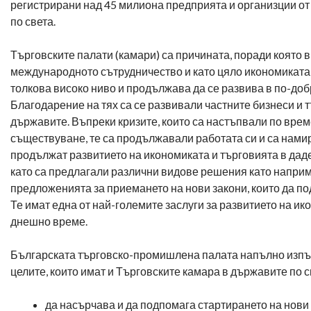
регистрирани над 45 милиона предприята и организции от
по света.
Търговските палати (камари) са причината, поради която 
международното сътрудничество и като цяло икономиката 
толкова високо ниво и продължава да се развива в по-доб
Благодарение на тях са се развивали частните бизнеси и 
държавите. Въпреки кризите, които са настъпвали по врем
съществуване, те са продължавали работата си и са нами
продължат развитието на икономиката и търговията в дад
като са предлагали различни видове решения като напри
предложенията за приемането на нови закони, които да по
Те имат една от най-големите заслуги за развитието на ик
днешно време.
Българската търговско-промишлена палата напълно изпъ
целите, които имат и Търговските камара в държавите по с
да насърчава и да подпомага стартирането на нови