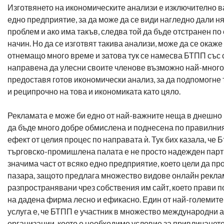
Изготвянето на икономическите анализи е изключително в
едно предприятие, за да може да се види нагледно дали н
проблем и ако има такъв, следва той да бъде отстранен по
начин. Но да се изготвят такива анализи, може да се окаже
отнемащо много време и затова тук се намесва БТПП със с
направена да улесни своите членове възможно най-много,
предоставя готов икономически анализ, за да подпомогне
и реципрочно на това и икономиката като цяло.
Рекламата е може би едно от най-важните неща в днешно 
да бъде много добре обмислена и поднесена по правилния
ефект от целия процес по направата ѝ. Тук бих казала, че 
търговско-промишлена палата е не просто надежден партн
значима част от всяко едно предприятие, което цели да пр
пазара, защото предлага множество видове онлайн рекла
разпространявани чрез собствения им сайт, което прави 
на дадена фирма лесно и ефикасно. Един от най-големите
услуга е, че БТПП е участник в множество международни 
организации, което е необходимо условие за привличанет