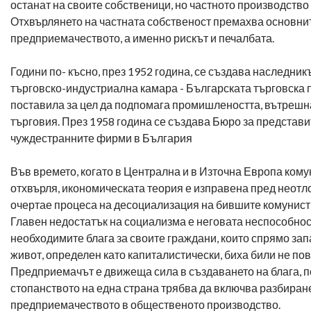
останат на своите собственици, но частното производство
Отхвърлянето на частната собственост премахва основни
предприемачеството, а именно рискът и печалбата.
Години по- късно, през 1952 година, се създава наследни
търговско-индустриална камара - Българската търговска п
поставила за цел да подпомага промишлеността, вътрешн
търговия. През 1958 година се създава Бюро за представи
чуждестранните фирми в България
Във времето, когато в Централна и в Източна Европа кому
отхвърля, икономическата теория е изправена пред неотл
очертае процеса на десоциализация на бившите комунист
Главен недостатък на социализма е неговата неспособно
необходимите блага за своите граждани, които спрямо зап
живот, определен като капиталистически, биха били не пов
Предприемачът е движеща сила в създаването на блага, п
стопанството на една страна трябва да включва разбиран
предприемачеството в общественото производство.