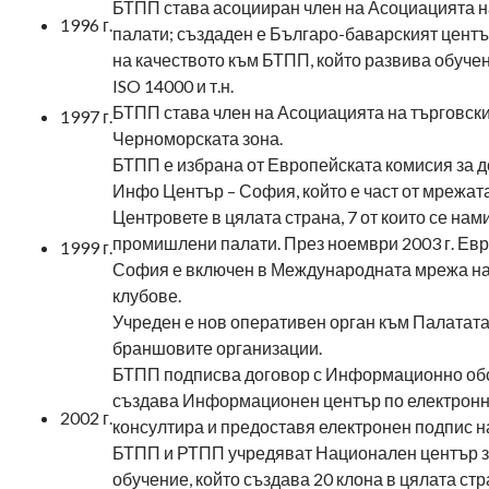
БТПП става асоцииран член на Асоциацията н
1996 г.
палати; създаден е Българо-баварският центъ
на качеството към БТПП, който развива обучен
ISO 14000 и т.н.
БТПП става член на Асоциацията на търговски
1997 г.
Черноморската зона.
БТПП е избрана от Европейската комисия за 
Инфо Център – София, който е част от мрежат
Центровете в цялата страна, 7 от които се нам
промишлени палати. През ноември 2003 г. Ев
1999 г.
София е включен в Международната мрежа н
клубове.
Учреден е нов оперативен орган към Палатата
браншовите организации.
БТПП подписва договор с Информационно об
създава Информационен център по електронна
2002 г.
консултира и предоставя електронен подпис н
БТПП и РТПП учредяват Национален център 
обучение, който създава 20 клона в цялата стр