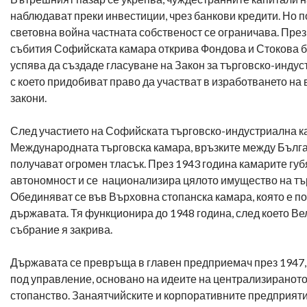
наблюдават преки инвестиции, чрез банкови кредити. Но 
световна война частната собственост се ограничава. През
събития Софийската камара открива Фондова и Стокова б
успява да създаде гласуване на Закон за търговско-индус
с което придобиват право да участват в изработването на 
закони.
След участието на Софийската търговско-индустриална к
Международната търговска камара, връзките между Бълг
получават огромен тласък. През 1943 година камарите губ
автономност и се национализира цялото имущество на тъ
Обединяват се във Върховна стопанска камара, която е по
държавата. Тя функционира до 1948 година, след което В
събрание я закрива.
Държавата се превръща в главен предприемач през 1947,
под управление, основано на идеите на централизиранот
стопанство. Занаятчийските и корпоративните предприяти