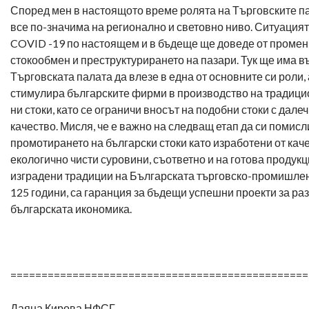
Според мен в настоящото време ролята на Търговските п
все по-значима на регионално и световно ниво. Ситуация
COVID -19 по настоящем и в бъдеще ще доведе от промен
стокообмен и преструктурирането на пазари. Тук ще има 
Търговската палата да влезе в една от основните си роли,
стимулира българските фирми в производство на традици
ни стоки, като се ограничи вносът на подобни стоки с дале
качество. Мисля, че е важно на следващ етап да си помисл
промотирането на български стоки като изработени от кач
екологично чисти суровини, съответно и на готова продукц
изградени традиции на Българската търговско-промишлен
125 години, са гаранция за бъдещи успешни проекти за ра
българската икономика.
================================================
Даяна Кирова НФСГ