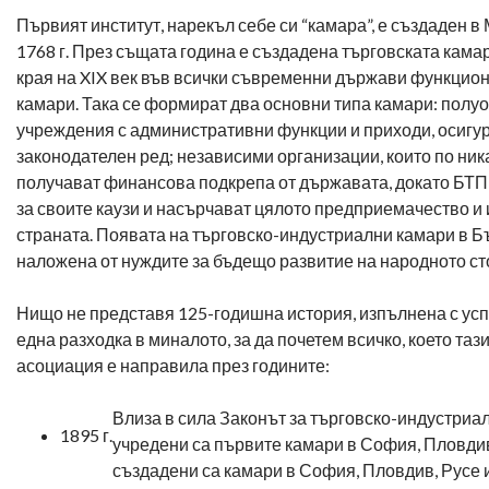
Първият институт, нарекъл себе си “камара”, е създаден в
1768 г. През същата година е създадена търговската кама
края на XIX век във всички съвременни държави функцион
камари. Така се формират два основни типа камари: пол
учреждения с административни функции и приходи, осигу
законодателен ред; независими организации, които по ник
получават финансова подкрепа от държавата, докато БТП
за своите каузи и насърчават цялото предприемачество и
страната. Появата на търговско-индустриални камари в Б
наложена от нуждите за бъдещо развитие на народното ст
Нищо не представя 125-годишна история, изпълнена с успе
една разходка в миналото, за да почетем всичко, което та
асоциация е направила през годините:
Влиза в сила Законът за търговско-индустриа
1895 г.
учредени са първите камари в София, Пловдив
създадени са камари в София, Пловдив, Русе 