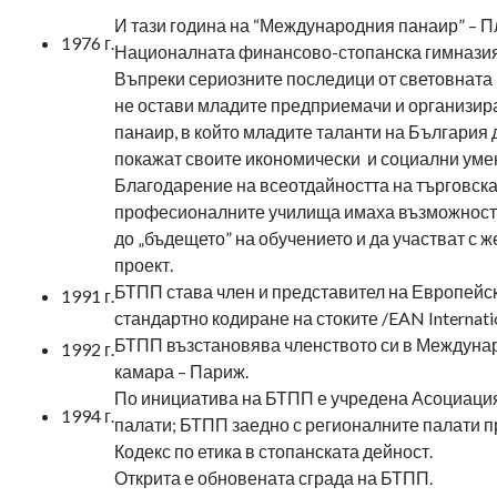
И тази година на “Международния панаир” – 
1976 г.
Националната финансово-стопанска гимназия 
Въпреки сериозните последици от световната
не остави младите предприемачи и организир
панаир, в който младите таланти на България 
покажат своите икономически и социални уме
Благодарение на всеотдайността на търговска
професионалните училища имаха възможностт
до „бъдещето” на обучението и да участват с ж
проект.
БТПП става член и представител на Европейс
1991 г.
стандартно кодиране на стоките /EAN Internatio
БТПП възстановява членството си в Междуна
1992 г.
камара – Париж.
По инициатива на БТПП е учредена Асоциация
1994 г.
палати; БТПП заедно с регионалните палати 
Кодекс по етика в стопанската дейност.
Открита е обновената сграда на БТПП.