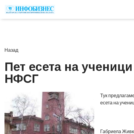
Назад
Пет есета на ученици
НФСГ
Тук предлагаме
есета на учени
Габриела Живк