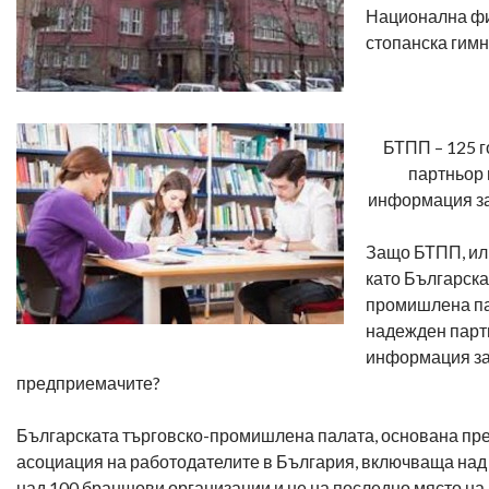
Национална ф
стопанска гим
БТПП – 125 
партньор 
информация з
Защо БТПП, ил
като Българска
промишлена па
надежден партн
информация з
предприемачите?
Българската търговско-промишлена палата, основана пре
асоциация на работодателите в България, включваща над 
над 100 браншови организации и не на последно място на