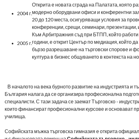
Открита е новата сграда на Палатата, която ра
модерно оборудвани офиси и конферентни зали
2004 г.
20 до 120 места, осигуряващи условия за про
конференции, срещи, семинари, презентации, 
Към Арбитражния съд при БТПП, който работи 
години, е открит Център по медиация, който да
2005 г.
бързо разрешаване на търговски спорове и ф
култура в бизнес общуването в контекста на но
В началото на века бурното развитие на индустрията и т
България налага да се организира професионална подгот
специалисти. С тази задача се заемат Търговско - индуст
които финансират професионални курсове и основават 
училища.
Софийската мъжка търговска гимназия е открита официа
и с финансовата помощ на
Софийската търговско - инд