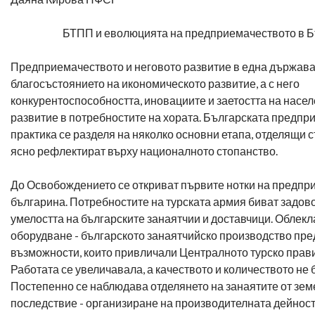
БТПП и еволюцията на предприемачеството в 
Предприемачеството и неговото развитие в една държав
благосъстоянието на икономическото развитие, а с него
конкурентоспособността, иновациите и заетостта на насел
развитие в потребностите на хората. Българската предпр
практика се разделя на няколко основни етапа, отделящи с
ясно рефлектират върху националното стопанство.
До Освобождението се откриват първите нотки на предпр
българина. Потребностите на турската армия биват задов
умелостта на българските занаятчии и доставчици. Облекла
оборудване - българското занаятчийско производство пр
възможности, които привличали Централното турско прави
Работата се увеличавала, а качеството и количеството не 
Постепенно се наблюдава отделянето на занаятите от земе
последствие - организиране на производителната дейност