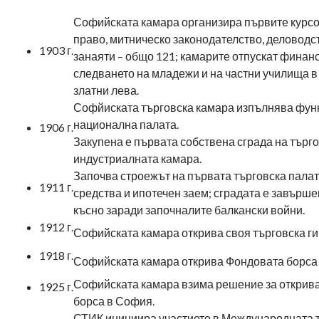
Софийската камара организира първите курсо
право, митническо законодателство, деловодс
1903 г.
занаяти – общо 121; камарите отпускат финан
следването на младежи и на частни училища в
златни лева.
Софйиската търговска камара изпълнява фун
национална палата.
1906 г.
Закупена е първата собствена сграда на търго
индустриалната камара.
Започва строежът на първата търговска палат
1911 г.
средства и ипотечен заем; сградата е завърше
късно заради започналите балкански войни.
1912 г.
Софийската камара открива своя търговска ги
1918 г.
Софийската камара открива Фондовата борса
Софийската камара взима решение за открива
1925 г.
борса в София.
СТИК инициира участието в Международната т