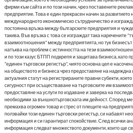
фирми към сайта и по този начин, чрез поставените реклам
предприятие. Това е един прекрасен начин за развитието 
международното икономическо сътрудничество и изгражд
постоянна връзка между българските предприятия и чужд
такива. Във връзка с това се изграждат така наречените “
взаимоотношения” между предприятията, но тук бизнесът 
натъква на проблем с истинността на тези взаимоотношен
и по този казус БТПП подкрепя и защитава бизнеса, като п
“единен търговски регистър”, чиято основна цел е насоче
на обществото и бизнеса чрез предоставяне на надеждна
актуалния статут на регистрираните правни субекти, което
сигурност при осъществаване на търговските им взаимоо
предоставяне на услуги по издаване и заверка на послед
необходими за външнотърговската им дейност. Според мен
премахва огромен товар и стрес от плещите на предприяти
ползвайки този единен търговски регистър, си набавят н
информация и си гарантират спокойствие. След всички ан
информация следват множеството документи, които ще с