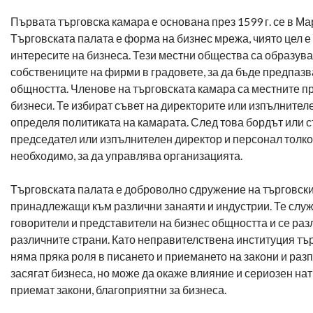
Първата търговска камара е основана през 1599 г. се в М
Търговската палата е форма на бизнес мрежа, чиято цел е
интересите на бизнеса. Тези местни общества са образува
собствениците на фирми в градовете, за да бъде предпаз
общността. Членове на търговската камара са местните п
бизнеси. Те избират съвет на директорите или изпълнителе
определя политиката на камарата. След това бордът или 
председател или изпълнителен директор и персонал толков
необходимо, за да управлява организацията.
Търговската палата е доброволно сдружение на търговск
принадлежащи към различни занаяти и индустрии. Те служ
говорители и представители на бизнес общността и се раз
различните страни. Като неправителствена институция тъ
няма пряка роля в писането и приемането на закони и раз
засягат бизнеса, но може да окаже влияние и сериозен нат
приемат закони, благоприятни за бизнеса.