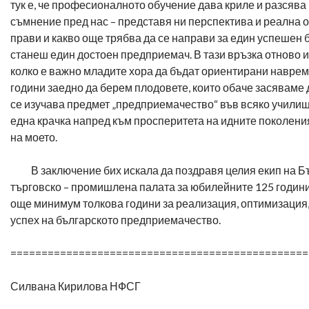
тук е, че професионалното обучение дава криле и разсява
съмнение пред нас – представя ни перспектива и реална о
прави и какво още трябва да се направи за един успешен б
станеш един достоен предприемач. В тази връзка отново 
колко е важно младите хора да бъдат ориентирани навреме
години заедно да берем плодовете, които обаче засяваме д
се изучава предмет „предприемачество“ във всяко учили
една крачка напред към просперитета на идните поколени
на моето.
В заключение бих искала да поздравя целия екип на Б
търговско – промишлена палата за юбилейните 125 години
още минимум толкова години за реализация, оптимизация,
успех на българското предприемачество.
================================================
Силвана Кирилова НФСГ