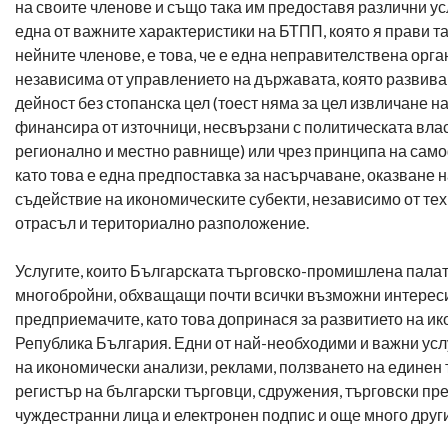
на своите членове и също така им предоставя различни ус
една от важните характеристики на БТПП, която я прави т
нейните членове, е това, че е една неправителствена орга
независима от управлението на държавата, която развив
дейност без стопанска цел (тоест няма за цел извличане на
финансира от източници, несвързани с политическата влас
регионално и местно равнище) или чрез принципа на сам
като това е една предпоставка за насърчаване, оказване 
съдействие на икономическите субекти, независимо от тех
отрасъл и териториално разположение.
Услугите, които Българската търговско-промишлена палат
многобройни, обхващащи почти всички възможни интерес
предприемачите, като това допринася за развитието на и
Република България. Едни от най-необходими и важни усл
на икономически анализи, реклами, ползването на единен
регистър на български търговци, сдружения, търговски пр
чуждестранни лица и електронен подпис и още много други