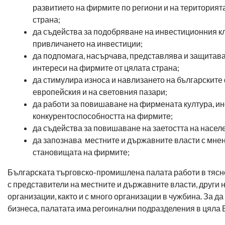
развитието на фирмите по региони и на територият
страна;
да съдейства за подобряване на инвестиционния кл
привличането на инвестиции;
да подпомага, насърчава, представлява и защитав
интереси на фирмите от цялата страна;
да стимулира износа и навлизането на българските
европейския и на световния пазари;
да работи за повишаване на фирмената култура, и
конкурентоспособността на фирмите;
да съдейства за повишаване на заетостта на насел
да запознава местните и държавните власти с мне
становищата на фирмите;
Българската търговско-промишлена палата работи в тясн
с представители на местните и държавните власти, други
организации, както и с много организации в чужбина. За да
бизнеса, палатата има регоинални подразделения в цяла 