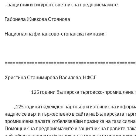
– защитник и сигурен съветник на предприемачите.
Габриела Живкова Стоянова
Национална финансово-стопанска гимназия
================================================
Христина Станимирова Василева НФСГ
125 години българска търговско-промишлена 
„125 години надежден партньор и източник на информа
надпис се върти тържествено в сайта на Българската търг
промишлена палата, отбелязвайки празника на тази силна
Помощник на предприемачите и защитник на правите, так
най-общо основните функции на търговската промишлина 