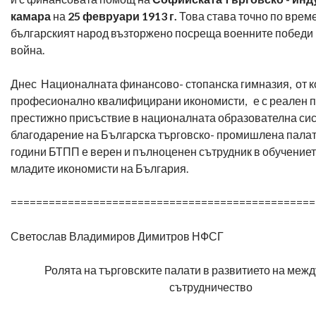
камара
на
25 февруари 1913 г.
Това става точно по време
българският народ възторжено посреща военните победи 
война.
Днес Националната финансово- стопанска гимназия, от к
професионално квалифицирани икономисти, е с реален п
престижно присъствие в националната образователна си
благодарение на Българска търговско- промишлена палат
години БТПП е верен и пълноценен сътрудник в обучениет
младите икономисти на България.
================================================
Светослав Владимиров Димитров НФСГ
Ролята на търговските палати в развитието на меж
сътрудничество