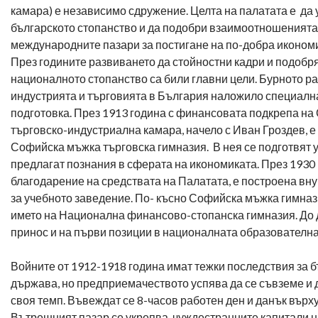
камара) е независимо сдружение. Целта на палатата е да 
българското стопанство и да подобри взаимоотношенията
международните пазари за постигане на по-добра икономи
През годините развиването да стойностни кадри и подобр
националното стопанство са били главни цели. Бурното р
индустрията и търговията в България наложило специал
подготовка. През 1913 година с финансовата подкрепа н
търговско-индустриална камара, начело с Иван Гроздев, 
Софийска мъжка търговска гимназия. В нея се подготвят у
предлагат познания в сферата на икономиката. През 1930 
благодарение на средствата на Палатата, е построена вн
за учебното заведение. По- късно Софийска мъжка гимна
името на Национална финансово-стопанска гимназия. До д
принос и на първи позиции в националната образователна
Войните от 1912-1918 година имат тежки последствия за 
държава, но предприемачеството успява да се съвземе и 
своя темп. Въвеждат се 8-часов работен ден и данък върху
Вътрешният пазар се укрепва, чуждестранните капитали н