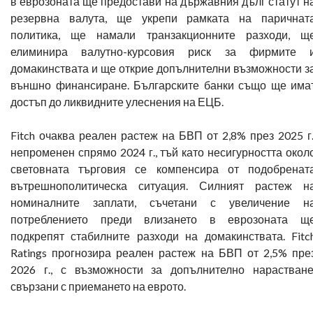
в еврозоната ще предостави на държавния дълг статут н
резервна валута, ще укрепи рамката на паричнат
политика, ще намали транзакционните разходи, щ
елиминира валутно-курсовия риск за фирмите 
домакинствата и ще открие допълнителни възможности з
външно финансиране. Българските банки също ще има
достъп до ликвидните улеснения на ЕЦБ.
Fitch очаква реален растеж на БВП от 2,8% през 2025 г.
непроменен спрямо 2024 г., тъй като несигурността окол
световната търговия се компенсира от подобренат
вътрешнополитическа ситуация. Силният растеж н
номиналните заплати, съчетани с увеличение н
потреблението преди влизането в еврозоната щ
подкрепят стабилните разходи на домакинствата. Fitc
Ratings прогнозира реален растеж на БВП от 2,5% пре
2026 г., с възможности за допълнително нарастване
свързани с приемането на еврото.