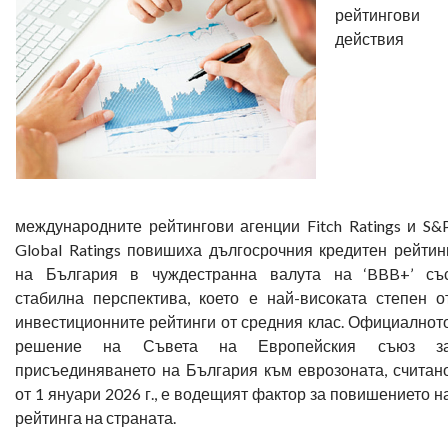
рейтингови
действия
международните рейтингови агенции Fitch Ratings и S&
Global Ratings повишиха дългосрочния кредитен рейтин
на България в чуждестранна валута на ‘BBB+’ съ
стабилна перспектива, което е най-високата степен о
инвестиционните рейтинги от средния клас. Официалнот
решение на Съвета на Европейския съюз з
присъединяването на България към еврозоната, считан
от 1 януари 2026 г., е водещият фактор за повишението н
рейтинга на страната.