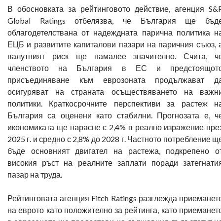
В обосновката за рейтинговото действие, агенция S&
Global Ratings отбелязва, че България ще бъд
облагодетелствана от надеждната парична политика н
ЕЦБ и развитите капиталови пазари на паричния съюз, 
валутният риск ще намалее значително. Счита, ч
членството на България в ЕС и предстоящот
присъединяване към еврозоната продължават д
осигуряват на страната осъществяването на важн
политики. Краткосрочните перспективи за растеж н
България са оценени като стабилни. Прогнозата е, ч
икономиката ще нарасне с 2,4% в реално изражение пре
2025 г. и средно с 2,8% до 2028 г. Частното потребление щ
бъде основният двигател на растежа, подкрепено о
високия ръст на реалните заплати поради затегнати
пазар на труда.
Рейтинговата агенция Fitch Ratings разглежда приеманет
на еврото като положително за рейтинга, като приеманет