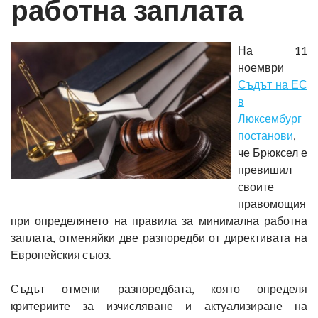
работна заплата
На 11
ноември
Съдът на ЕС
в
Люксембург
постанови
,
че Брюксел е
превишил
своите
правомощия
при определянето на правила за минимална работна
заплата, отменяйки две разпоредби от директивата на
Европейския съюз.
Съдът отмени разпоредбата, която определя
критериите за изчисляване и актуализиране на