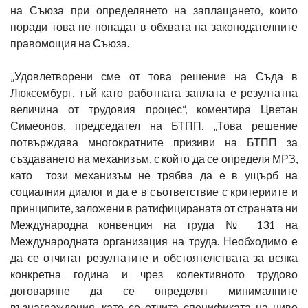
на Съюза при определянето на заплащането, които
поради това не попадат в обхвата на законодателните
правомощия на Съюза.
„Удовлетворени сме от това решение на Съда в
Люксембург, тъй като работната заплата е резултатна
величина от трудовия процес“, коментира Цветан
Симеонов, председател на БТПП. „Това решение
потвърждава многократните призиви на БТПП за
създаването на механизъм, с който да се определя МРЗ,
като този механизъм не трябва да е в ущърб на
социалния диалог и да е в съответствие с критериите и
принципите, заложени в ратифицираната от страната ни
Международна конвенция на труда № 131 на
Международната организация на труда. Необходимо е
да се отчитат резултатите и обстоятелствата за всяка
конкретна година и чрез колективното трудово
договаряне да се определят минималните
възнаграждения, като се отчита спецификата на ниво