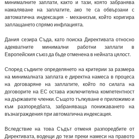
минималните заплати, както и тази, която забранява
намаляване на заплатите, ако те са обвързани с
автоматична индексация - механизъм, който коригира
заплащането спрямо инфлацията.
Дания сезира Съда, като поиска Директивата относно
адекватните минимални работни заплати в
Европейския съюз да бъде отменена в нейната цялост.
Според съдиите определянето на критерии за размера
на минималната заплата е директна намеса в процеса
на договаряне на заплатите, който по силата на
договорите на ЕС остава изключителна компетентност
на държавите членки. Същото тълкуване е приложимо и
към разпоредбата, забраняваща понижаването на
възнаграждения при автоматична индексация.
Вследствие на това Съдът отменя разпоредбите от
Директивата, водещи до тези преки намеси на правото