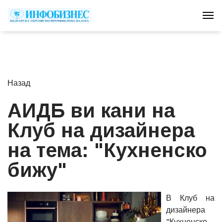
Tog
Назад
АИДБ ви кани на
Клуб на дизайнера
на тема: "Кухненско
бижу"
В Клуб на
дизайнера
"Кухненско