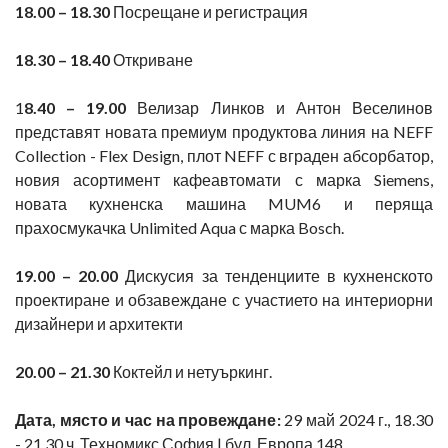
18.00 – 18.30
Посрещане и регистрация
18.30 – 18.40
Откриване
1
8.40 – 19.00
Велизар Линков и Антон Веселинов
представят новата премиум продуктова линия на NEFF
Collection - Flex Design, плот NEFF с вграден абсорбатор,
новия асортимент кафеавтомати с марка Siemens,
новата кухненска машина MUM6 и перяща
прахосмукачка Unlimited Aqua с марка Bosch.
19.00 – 20.00
Дискусия за тенденциите в кухненското
проектиране и обзавеждане с участието на интериорни
дизайнери и архитекти
20.00 – 21.30
Коктейл и нетуъркинг.
Дата, място и час на провеждане:
29 май 2024 г., 18.30
- 21.30 ч. Техномикс София | бул. Европа 148