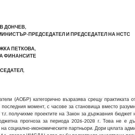
В ДОНЧЕВ,
МИНИСТЪР-ПРЕДСЕДАТЕЛ И ПРЕДСЕДАТЕЛ НА НСТС
ЖКА ПЕТКОВА,
А ФИНАНСИТЕ
СЕДАТЕЛ,
атели (АОБР) категорично възразява срещу практиката о
 последния момент, с часове за становища вместо разумн
 т.г. получихме проектите на Закон за държавния бюджет 
юджетна прогноза за периода 2026-2028 г. Това не е д
а на социално-икономическите партньори. Дори цялата адм