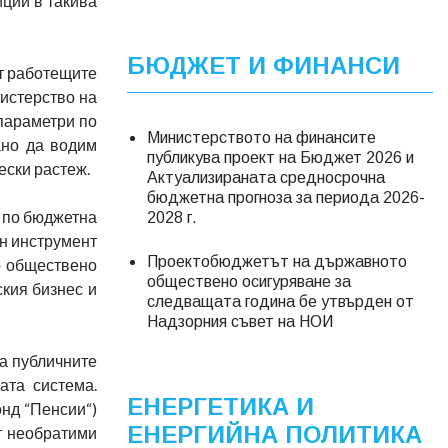
иции в такива
БЮДЖЕТ И ФИНАНСИ
от работещите
истерство на
 параметри по
Министерството на финансите
ано да водим
публикува проект на Бюджет 2026 и
ески растеж.
Актуализираната средносрочна
бюджетна прогноза за периода 2026-
а по бюджетна
2028 г.
ан инструмент
Проектобюджетът на държавното
о обществено
обществено осигуряване за
ския бизнес и
следващата година бе утвърден от
Надзорния съвет на НОИ
а публичните
ата система.
ЕНЕРГЕТИКА И
онд “Пенсии“)
ЕНЕРГИЙНА ПОЛИТИКА
т необратими