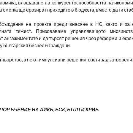
ономика, влошаване на конкурентоспособността на икономи
 сметка ще ерозират приходите в бюджета, вместо да ги ста
съждания на проекта преди внасяне в НС, както и за 
елната тежест. Призоваваме управляващото мнозинст
ат ангажиментите и да търсят решения чрез реформи и ефек
у българския бизнес и граждани.
ньорство, а не от импулсивни решения, взети зад затворени 
 ПОРЪЧЕНИЕ НА АИКБ, БСК, БТПП И КРИБ