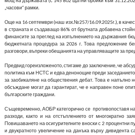
мощ на държавата (с 145 802 щатни бройки към 31.12.202
„часови“ рамки.
Още на 16 септември (наш изх.№257/16.09.2025г.), в каче
в страната и създаващо 86% от брутната добавена стойн
финансите за преглед на изпълнението на държавния бюдж
бюджетната процедура за 2026 г. Това предложение бе
разговори, въпреки обещанията на управляващите за пре
Предвид гореизложеното, стигаме до заключение, че абсу
политика към НСТС и едва денонощие преди заседанието н
за заобикаляне на обществения дебат. Това е напълно 
обсъждане могат да гарантират, че е направен поне опит
българските граждани.
Същевременно, АОБР категорично се противопоставя на о
разходи, както и на отстъплението от многократно за
Повишаването на осигурителните вноски с 2 процентни пу
и двукратното увеличение на данъка върху дивидента с