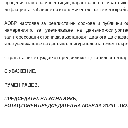
процеси: отлив на инвестиции, нарастване на сивата ик
инфлацията, забавяне на икономическия растеж и в крайна
АОБР настоява за реалистични срокове и публични об
намеренията за увеличаване на данъчно-осигурит
заинтересовани страни да възстановят диалога, да спазв
чрез увеличаване на данъчно-осигурителната тежест върх
Страната ни се нуждае от предвидимост, стабилност и парт
С УВАЖЕНИЕ,
РУМЕН РАДЕВ,
ПРЕДСЕДАТЕЛ НА УС НА АИКБ,
РОТАЦИОНЕН ПРЕДСЕДАТЕЛ НА АОБР ЗА 2025 Г., ПО