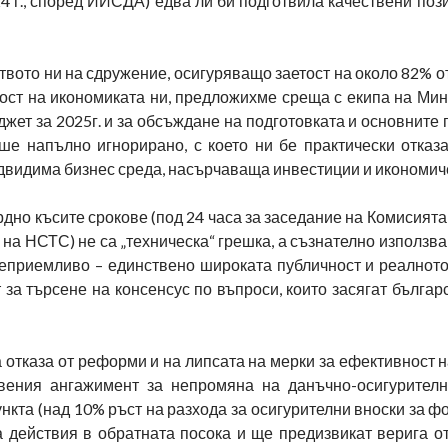
4 г., според ИИСДА) едва ли би подготвила качествени поз
ството ни на сдружение, осигуряващо заетост на около 82% 
ост на икономиката ни, предложихме среща с екипа на Мин
ет за 2025г. и за обсъждане на подготовката и основните
ше напълно игнорирано, с което ни бе практически отказ
двидима бизнес среда, насърчаваща инвестиции и икономич
рдно късите срокове (под 24 часа за заседание на Комисият
а НСТС) не са „техническа“ грешка, а съзнателно използв
неприемливо – единствено широката публичност и реалнот
 за търсене на консенсус по въпроси, които засягат българ
тказа от реформи и на липсата на мерки за ефективност н
явения ангажимент за непромяна на данъчно-осигурителн
нкта (над 10% ръст на разхода за осигурителни вноски за ф
а действия в обратната посока и ще предизвикат верига о