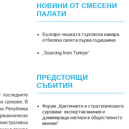
НОВИНИ ОТ СМЕСЕНИ
ПАЛАТИ
Българо-чешката търговска камара
отбеляза своята първа годишнина
„Sourcing from Turkiye“
ПРЕДСТОЯЩИ
СЪБИТИЯ
т последните
и срокове. В
Форум „Критичните и стратегическите
на Република
суровини: експертни мнения и
ържавническо
доминиращи нагласи в общественото
инистративна
мнение“