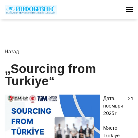
Tog
Назад
„Sourcing from
Turkiye“
Дата: 21
ноември
2025 г
Място:
Türkiye