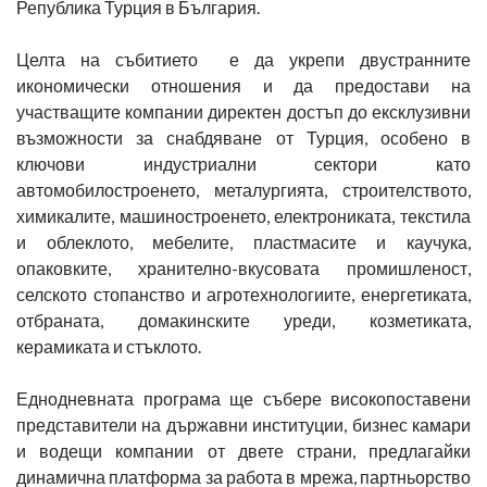
Република Турция в България.
Целта на събитието е да укрепи двустранните
икономически отношения и да предостави на
участващите компании директен достъп до ексклузивни
възможности за снабдяване от Турция, особено в
ключови индустриални сектори като
автомобилостроенето, металургията, строителството,
химикалите, машиностроенето, електрониката, текстила
и облеклото, мебелите, пластмасите и каучука,
опаковките, хранително-вкусовата промишленост,
селското стопанство и агротехнологиите, енергетиката,
отбраната, домакинските уреди, козметиката,
керамиката и стъклото.
Еднодневната програма ще събере високопоставени
представители на държавни институции, бизнес камари
и водещи компании от двете страни, предлагайки
динамична платформа за работа в мрежа, партньорство