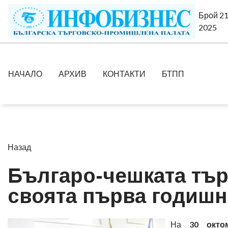
Брой 21
2025
НАЧАЛО
АРХИВ
КОНТАКТИ
БТПП
Назад
Българо-чешката тър
своята първа годиш
На
30 окто