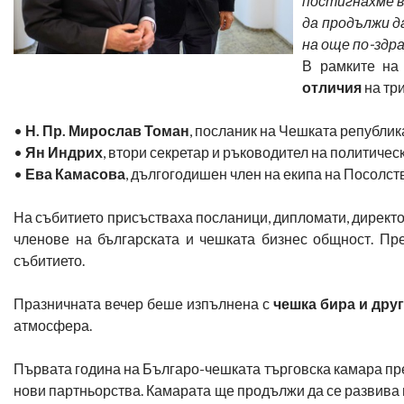
постигнахме в
да продължи д
на още по-здра
В рамките на
отличия
на тр
•
Н. Пр. Мирослав Томан
, посланик на Чешката републик
•
Ян Индрих
, втори секретар и ръководител на политичес
•
Ева Камасова
, дългогодишен член на екипа на Посолст
На събитието присъстваха посланици, дипломати, директо
членове на българската и чешката бизнес общност. П
събитието.
Празничната вечер беше изпълнена с
чешка бира и дру
атмосфера.
Първата година на Българо-чешката търговска камара п
нови партньорства. Камарата ще продължи да се развива