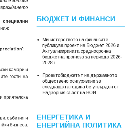
ата е готова
изграждането
БЮДЖЕТ И ФИНАНСИ
 специални
ения:
Министерството на финансите
публикува проект на Бюджет 2026 и
ppreciation“
;
Актуализираната средносрочна
бюджетна прогноза за периода 2026-
2028 г.
вски камари и
Проектобюджетът на държавното
ите гости на
обществено осигуряване за
следващата година бе утвърден от
Надзорния съвет на НОИ
 и приятелска
ЕНЕРГЕТИКА И
ви, събития и
ЕНЕРГИЙНА ПОЛИТИКА
яйки бизнеса,