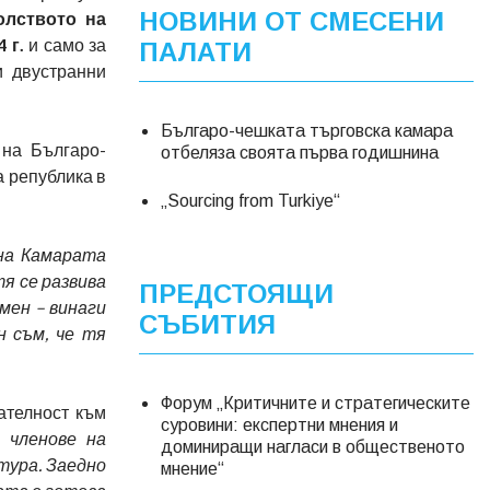
НОВИНИ ОТ СМЕСЕНИ
олството на
4 г.
и само за
ПАЛАТИ
и двустранни
Българо-чешката търговска камара
 на Българо-
отбеляза своята първа годишнина
а република в
„Sourcing from Turkiye“
 на Камарата
тя се развива
ПРЕДСТОЯЩИ
мен – винаги
СЪБИТИЯ
 съм, че тя
Форум „Критичните и стратегическите
ателност към
суровини: експертни мнения и
и членове на
доминиращи нагласи в общественото
тура. Заедно
мнение“