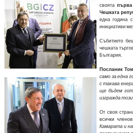
своята
първа
Чешката репу
една година с
инициативи ме
Събитието бе
чешката търгов
България.
Посланик То
само за една г
с такава енер
ще бъдем гот
изгражда този
От своя стра
всички члено
Камарата и на