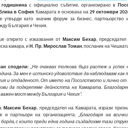
 годишнина
с официално събитие, организирано в
Пос
блика в София
. Камарата е основана на
29 октомври 202
е утвърди като значим форум за бизнес, партньорство 
жду България и Чехия.
ше открито с изказвания от
Максим Бехар
, председател
ска камара, и
Н. Пр. Мирослав Томан
, посланик на Чешкат
ман сподели:
„Не очаквах толкова бърз растеж и успех
одина. За мен е истинско удоволствие да наблюдавам как 
гия и отдаденост. От името на Посолството и лично от 
ови да подкрепяме дейността на Камарата. Благодарен
 важен мост между България и Чехия“.
на
Максим Бехар
, председател на Камарата, изрази призн
ве и партньори на организацията:
„Благодаря на всичк
 борда, с които преди една година създадохме тази струк