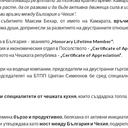
печатляващи резултати за толкова кратко време. Камар
а расте, да се развива и да бъде активна движеща сила в 
ви връзки между България и Чехия“.
 събитието Максим Бехар, от името на Камарата,
връчи
има души, допринесли за развитието на двустранните отнош
а в България – званието
„Honorary Lifetime Member“
;
кия и икономическия отдел в Посолството –
„Certificate of A
вото на Чешката република –
„Certificate of Appreciation“
.
ри на водещи компании, председатели на двустранни търго
редседателят на БТПП Цветан Симеонов бе сред специалн
ги специалитети от чешката кухня
, които създадоха топла
ремина
бързо и продуктивно
, белязана от активни инициати
 и утвърждава като
мост между България и Чехия
, подкреп