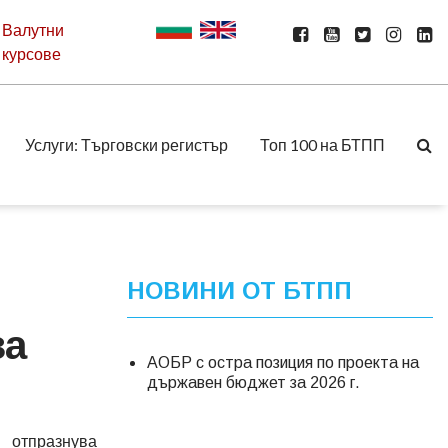
Валутни
курсове
Услуги: Търговски регистър
Топ 100 на БТПП
НОВИНИ ОТ БТПП
за
АОБР с остра позиция по проекта на
държавен бюджет за 2026 г.
отпразнува