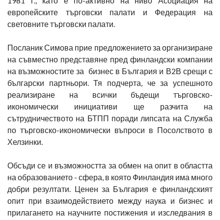
1981 г., като е по-активно на ниво Асоциация на
европейските търговски палати и Федерация на
световните търговски палати.
Посланик Симова прие предложението за организиране
на съвместно представяне пред финландски компании
на възможностите за бизнес в България и В2В срещи с
български партньори. Тя подчерта, че за успешното
реализиране на всички бъдещи търговско-
икономически инициативи ще разчита на
сътрудничеството на БТПП поради липсата на Служба
по търговско-икономически въпроси в Посолството в
Хелзинки.
Обсъди се и възможността за обмен на опит в областта
на образованието - сфера, в която Финландия има много
добри резултати. Ценен за България е финландският
опит при взаимодействието между наука и бизнес и
прилагането на научните постижения и изследвания в