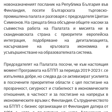
новоназначеният посланик на Република България във
Финландия, посети Българската търговско-
промишлена палата и разговаря с председателя Цветан
Симеонов. На срещата бяха обсъдени общите насоки за
съвместна работа на Палатата и мисията ни в
скандинавската страна с приоритети европейска
интеграция, подобряване на дигитализацията,
насърчаване на кръговата икономика и
усъвършенстване на образователната система.
Председателят на Палатата посочи, че към настоящия
момент Програмата на БТПП за периода 2019-2023 г. се
изпълнява добре, но следва да се активизират усилията
в посочените приоритетни области с цел постигане на
прозрачност, сигурност и стабилност в икономическите
отношения, в частност и за постигане на напредък в
икономическите връзки с Финландия. Сътрудничеството
на БТПП с бизнес организации от Финландия датира от