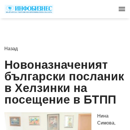
Tog
Назад
Новоназначеният
български посланик
в Хелзинки на
посещение в БТПП
Нина
Симова,