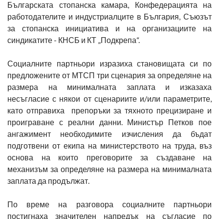
Българската стопанска камара, Конфедерацията на
работодателите и индустриалците в България, Съюзът
за стопанска инициатива и на организациите на
синдикатите - КНСБ и КТ „Подкрепа“.
Социалните партньори изразиха становищата си по
предложените от МТСП три сценария за определяне на
размера на минималната заплата и изказаха
несъгласие с някои от сценариите и/или параметрите,
като отправиха препоръки за тяхното прецизиране и
проиграване с реални данни. Министър Петков пое
ангажимент необходимите изчисления да бъдат
подготвени от екипа на министерството на труда, въз
основа на които преговорите за създаване на
механизъм за определяне на размера на минималната
заплата да продължат.
По време на разговора социалните партньори
постигнаха значителен напредък на съгласие по