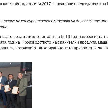
ските работодатели за 2017 г. представи председателят н
овишаване на конкурентоспособността на българските про
ата.
неса с резултатите от анкета на БТПП за намеренията н
ата година. Производството на хранителни продукти, маши
ранш са посочени от анкетираните като приоритетни за па