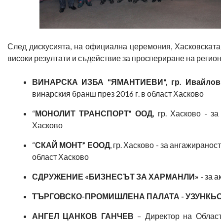
След дискусията, на официална церемония, Хасковската
високи резултати и съдействие за проспериране на регио
ВИНАРСКА ИЗБА "ЯМАНТИЕВИ", гр. Ивайлов
винарския бранш през 2016 г. в област Хасково
“
МОНОЛИТ ТРАНСПОРТ” ООД,
гр. Хасково - за
Хасково
“
СКАЙ МОНТ” ЕООД
, гр. Хасково - за ангажирано
област Хасково
СДРУЖЕНИЕ «БИЗНЕСЪТ ЗА ХАРМАНЛИ»
- за 
ТЪРГОВСКО-ПРОМИШЛЕНА ПАЛАТА - УЗУНК
АНГЕЛ ЦАНКОВ ГАНЧЕВ
– Директор на Област