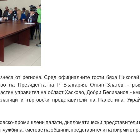
знеса от региона. Сред официалните гости бяха Николай
тво на Президента на Р България, Огнян Златев – рък
астен управител на област Хасково, Добри Беливанов - км
аници и търговски представители на Палестина, Украй
говско-промишлени палати, дипломатически представители 
т чужбина, кметове на общини, представители на фирми от р