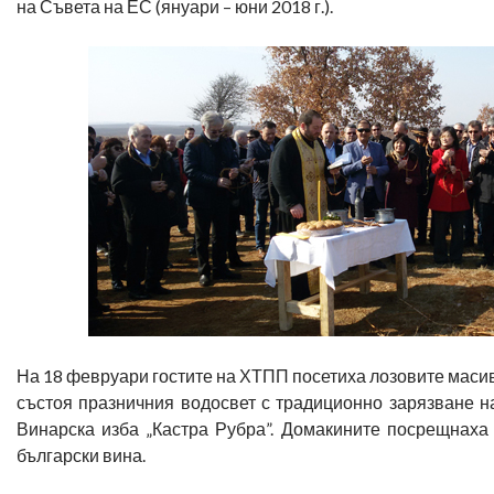
на Съвета на ЕС (януари – юни 2018 г.).
На 18 февруари гостите на ХТПП посетиха лозовите масиви
състоя празничния водосвет с традиционно зарязване на
Винарска изба „Кастра Рубра”. Домакините посрещнаха
български вина.