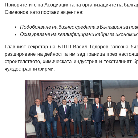
Приоритетите на Асоциацията на организациите на българ
Симеонов, като постави акцент на:
Подобряване на бизнес средата в България за п
Осигуряване на квалифицирани кадри за икономик
Главният секретар на БТПП Васил Тодоров запозна биз
разширяване на дейността им зад граница през настоящ
строителството, химическата индустрия и текстилният б
чуждестранни фирми.