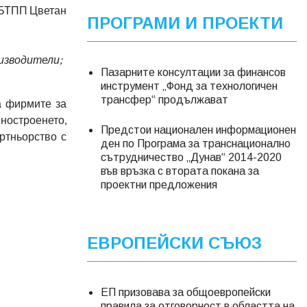
а БТПП Цветан
ПРОГРАМИ И ПРОЕКТИ
изводители;
Пазарните консултации за финансов
инструмент „Фонд за технологичен
трансфер“ продължават
а фирмите за
ностроенето,
Предстои национален информационен
ртньорство с
ден по Програма за транснационално
сътрудничество „Дунав“ 2014-2020
във връзка с втората покана за
проектни предложения
ЕВРОПЕЙСКИ СЪЮЗ
ЕП призовава за общоевропейски
правила за отговорност в областта на