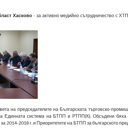
бласт Хасково
- за активно медийно сътрудничество с ХТП
ета на председателите на Българската търговско-промиш
 на Единната система на БТПП и РТПП(К). Обсъдени бяха 
 за 2014-2018 г. и Приоритетите на БТПП за българското пр