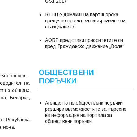
GS1 2017
БТПП е домакин на партньорска
среща по проект за насърчаване на
стажуването
АОБР представи приоритетите си
пред Гражданско движение „Воля“
ОБЩЕСТВЕНИ
 Копринков –
ПОРЪЧКИ
оводител на
ет на община
на, Беларус,
Агенцията по обществени поръчки
разшири възможностите за търсене
на информация на портала за
на Република
обществени поръчки
егиона.