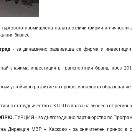
 търговско-промишлена палата отличи фирми и личности з
налния бизнес:
град
- за динамично развиваща се фирма и инвестиции
 най-значима инвестиция в транспортния бранш през 2016
ст към устойчиво развитие на професионалното образование п
активно сътрудничество с ХТПП в полза на бизнеса от регион
ЬОПРЮ
, ТУРЦИЯ – за дългогодишно партньорство по Програ
на Дирекция МВР – Хасково - за значителен принос в с