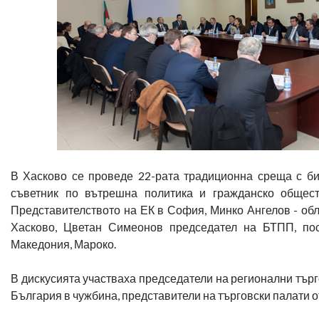
В Хасково се проведе 22-рата традиционна среща с би
съветник по вътрешна политика и гражданско общес
Представителството на ЕК в София, Минко Ангелов - обл
Хасково, Цветан Симеонов председател на БТПП, посл
Македония, Мароко.
В дискусията участваха председатели на регионални тър
България в чужбина, представители на търговски палати о