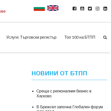
ове
Услуги: Търговски регистър
Топ 100 на БТПП
НОВИНИ ОТ БТПП
Среща с регионалния бизнес в
Хасково
В Брюксел започна Глобален форум