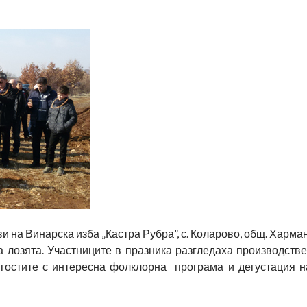
 на Винарска изба „Кастра Рубра”, с. Коларово, общ. Харман
 лозята. Участниците в празника разгледаха производстве
 гостите с интересна фолклорна програма и дегустация н