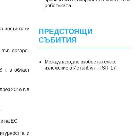
роботиката
а постигнати
ПРЕДСТОЯЩИ
СЪБИТИЯ
 във лозаро-
Международно изобретателско
изложение в Истанбул – ISIF’17
 г. в област
рез 2016 г. в
а
ми на ЕС
игурността и