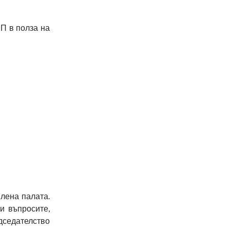
П в полза на
лена палата.
и въпросите,
едседателство