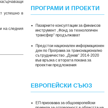
 насърчаващи
ПРОГРАМИ И ПРОЕКТИ
ат успешно в
Пазарните консултации за финансов
и на следния
инструмент „Фонд за технологичен
трансфер“ продължават
Предстои национален информационен
ден по Програма за транснационално
сътрудничество „Дунав“ 2014-2020
във връзка с втората покана за
проектни предложения
ЕВРОПЕЙСКИ СЪЮЗ
ЕП призовава за общоевропейски
правила за отговорност в областта на