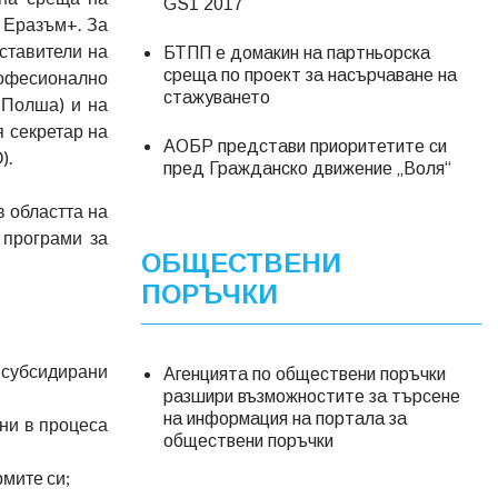
GS1 2017
 Еразъм+. За
ставители на
БТПП е домакин на партньорска
среща по проект за насърчаване на
офесионално
стажуването
(Полша) и на
 секретар на
АОБР представи приоритетите си
).
пред Гражданско движение „Воля“
в областта на
 програми за
ОБЩЕСТВЕНИ
ПОРЪЧКИ
 субсидирани
Агенцията по обществени поръчки
разшири възможностите за търсене
на информация на портала за
ни в процеса
обществени поръчки
мите си;