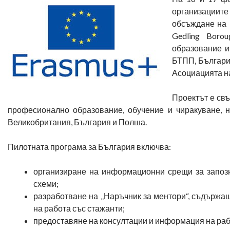
организациите
обсъждане на 
Gedling Boro
образование и
БТПП, Българи
Асоциацията н
Проектът е свъ
професионално образование, обучение и чиракуване, н
Великобритания, България и Полша.
Пилотната програма за България включва:
организиране на информационни срещи за запоз
схеми;
разработване на „Наръчник за ментори“, съдържащ
на работа със стажанти;
предоставяне на консултации и информация на раб