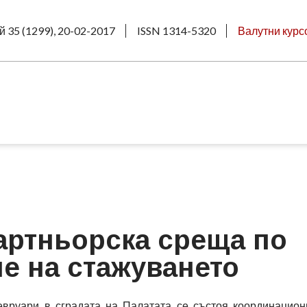
й 35 (1299), 20-02-2017
ISSN 1314-5320
Валутни курс
артньорска среща по
не на стажуването
вруари в сградата на Палатата се състоя координацио