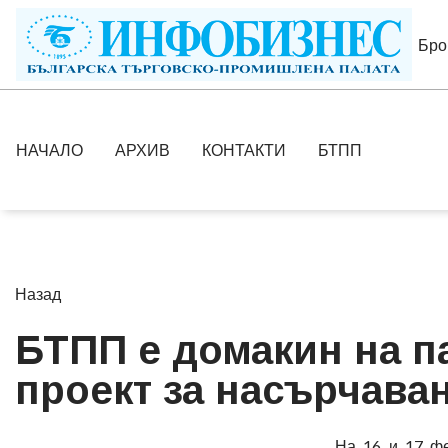
Бро
НАЧАЛО
АРХИВ
КОНТАКТИ
БТПП
Назад
БТПП е домакин на п
проект за насърчава
На 16 и 17 фе