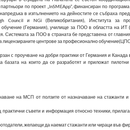
 партньори по проект „InSMEApp“, финансиран по програма
напредъка в изпълнението на дейностите се събраха пред
ugh Council и NGi (Великобритания), Института за пр
 обучение (Германия), училище за ПОО в областта на ИТ 
я. Системата за ПОО в страната бе представена от главния
а лицензираните центрове за професионално обучение(ЦПО
рзан с проучване на добри практики от Германия и Канада 
а базата на които да се разработят и приложат пилотни
наване на МСП от ползите от назначаване на стажанти и
 практични съвети и информация относно техники, прилага
отодатели, желаещи да наемат стажанти или чираци във фир