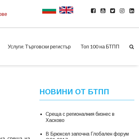
ове
Услуги: Търговски регистър
Топ 100 на БТПП
НОВИНИ ОТ БТПП
Среща с регионалния бизнес в
Хасково
В Брюксел започна Глобален форум
нна среща на