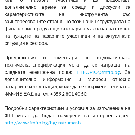
допълнително време за срещи и дискусии за
характеристиките на инструмента със
заинтересованите страни. По този начин структурата на
финансовия продукт ще отговаря в максимална степен
на нуждите на пазарните участници и на актуалната
ситуация в сектора.
Предложения и коментари по индикативната
техническа спецификация могат да се изпращат на
следната електронна поща:
TTFOPIC@fmfib.bg
. За
допълнителна информация и въпроси относно
пазарните консултации, може да се свържете с eкипа на
ФМФИБ ЕАД на тел. +359 2 801 40 50.
Подробни характеристики и условия за изпълнение на
ФТТ могат да бъдат намерени на интернет адрес:
http://www.fmfib.bg/bg/instruments
.