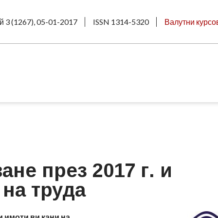
й 3 (1267), 05-01-2017
ISSN 1314-5320
Валутни курсо
не през 2017 г. и
 на труда
имоти ви кани на