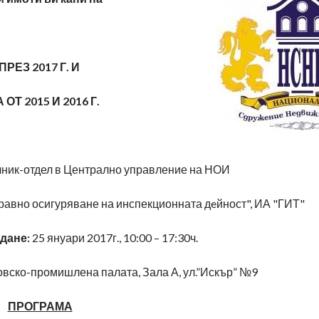
ЕЗ 2017 Г. И
Т 2015 И 2016 Г.
ник-отдел в Централно управление на НОИ
равно осигуряване на инспекционната дeйност", ИА "ГИТ"
ждане:
25 януари 2017г., 10:00 – 17:30ч.
овско-промишлена палата, Зала А, ул.”Искър” №9
ПРОГРАМА