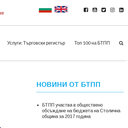
ве
Услуги: Търговски регистър
Топ 100 на БТПП
НОВИНИ ОТ БТПП
БТПП участва в обществено
обсъждане на бюджета на Столична
община за 2017 година