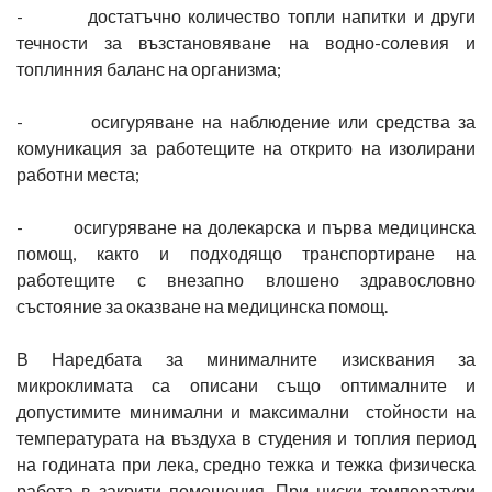
- достатъчно количество топли напитки и други
течности за възстановяване на водно-солевия и
топлинния баланс на организма;
- осигуряване на наблюдение или средства за
комуникация за работещите на открито на изолирани
работни места;
- осигуряване на долекарска и първа медицинска
помощ, както и подходящо транспортиране на
работещите с внезапно влошено здравословно
състояние за оказване на медицинска помощ.
В Наредбата за минималните изисквания за
микроклимата са описани също оптималните и
допустимите минимални и максимални стойности на
температурата на въздуха в студения и топлия период
на годината при лека, средно тежка и тежка физическа
работа в закрити помещения. При ниски температури