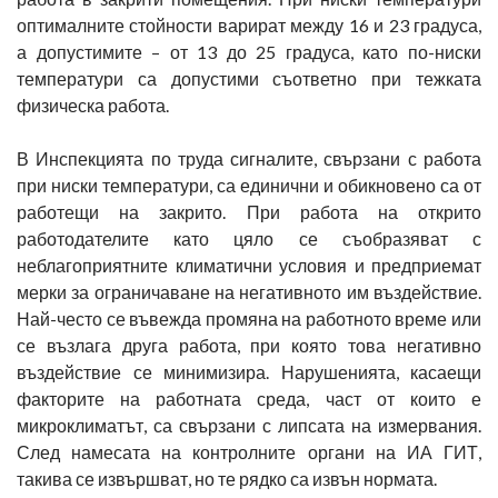
оптималните стойности варират между 16 и 23 градуса,
а допустимите – от 13 до 25 градуса, като по-ниски
температури са допустими съответно при тежката
физическа работа.
В Инспекцията по труда сигналите, свързани с работа
при ниски температури, са единични и обикновено са от
работещи на закрито. При работа на открито
работодателите като цяло се съобразяват с
неблагоприятните климатични условия и предприемат
мерки за ограничаване на негативното им въздействие.
Най-често се въвежда промяна на работното време или
се възлага друга работа, при която това негативно
въздействие се минимизира. Нарушенията, касаещи
факторите на работната среда, част от които е
микроклиматът, са свързани с липсата на измервания.
След намесата на контролните органи на ИА ГИТ,
такива се извършват, но те рядко са извън нормата.