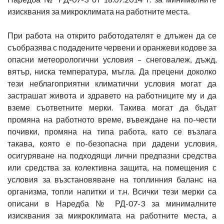
изисквания за микроклимата на работните места.
При работа на открито работодателят е длъжен да се
съобразява с подадените червени и оранжеви кодове за
опасни метеорологични условия – снеговалеж, дъжд,
вятър, ниска температура, мъгла. Да прецени доколко
тези неблагоприятни климатични условия могат да
застрашат живота и здравето на работниците му и да
вземе съответните мерки. Такива могат да бъдат
промяна на работното време, въвеждане на по-чести
почивки, промяна на типа работа, като се възлага
такава, която е по-безопасна при дадени условия,
осигуряване на подходящи лични предпазни средства
или средства за колективна защита, на помещения с
условия за възстановяване на топлинния баланс на
организма, топли напитки и т.н. Всички тези мерки са
описани в Наредба № РД-07-3 за минималните
изисквания за микроклимата на работните места, а