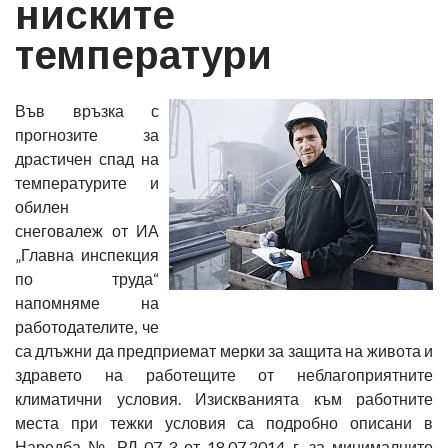
ниските
температури
Във връзка с
прогнозите за
драстичен спад на
температурите и
обилен
снеговалеж от ИА
„Главна инспекция
по труда“
напомняме на
работодателите, че
са длъжни да предприемат мерки за защита на живота и
здравето на работещите от неблагоприятните
климатични условия. Изискванията към работните
места при тежки условия са подробно описани в
Наредба № РД-07-3 от 18.07.2014 г. за минималните