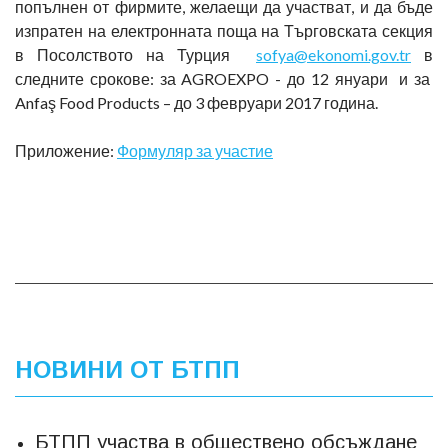
попълнен от фирмите, желаещи да участват, и да бъде
изпратен на електронната поща на Търговската секция
в Посолството на Турция
sofya@ekonomi.gov.tr
в
следните срокове: за AGROEXPO - до 12 януари и за
Anfaş Food Products – до 3 февруари 2017 година.
Приложение:
Формуляр за участие
НОВИНИ ОТ БТПП
БТПП участва в обществено обсъждане