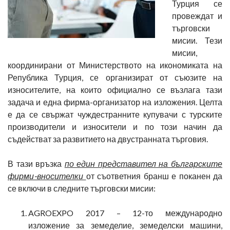
Турция се
провеждат и
търговски
мисии. Тези
мисии,
координирани от Министерството на икономиката на
Република Турция, се организират от съюзите на
износителите, на които официално се възлага тази
задача и една фирма-организатор на изложения. Целта
е да се свържат чуждестранните купувачи с турските
производители и износители и по този начин да
съдействат за развитието на двустранната търговия.
В тази връзка
по един представител на българските
фирми-вносителки
от съответния бранш е поканен да
се включи в следните търговски мисии:
AGROEXPO 2017 – 12-то международно
изложение за земеделие, земеделски машини,