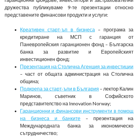
дружества публикуваме 9-те презентации относно
представените финансови продукти и услуги:
Креативен старт-ъп в бизнеса
– програма за
кредитиране на МСП с гаранция от
Паневропейския гаранционен фонд – Българска
банка за развитие и Европейският
инвестиционен фонд;
Презентация на Столична Агенция за инвестиции
– част от общата администрация на Столична
община;
Подкрепа за старт-ъпи в България
– лектор Калин
Маринов, съветник в Софийското
представителство на Innovation Norway;
Гаранционни и финансови инструменти в помощ
на бизнеса и банките
– презентация на
Международната банка за икономическо
сътрудничество;