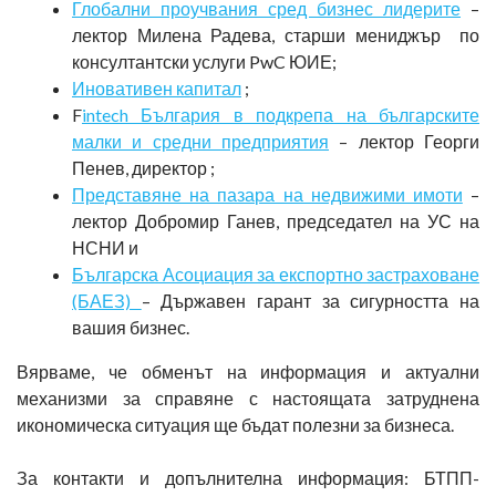
Глобални проучвания сред бизнес лидерите
–
лектор Милена Радева, старши мениджър по
консултантски услуги PwC ЮИЕ;
Иновативен капитал
;
F
intech България в подкрепа на българските
малки и средни предприятия
– лектор Георги
Пенев, директор ;
Представяне на пазара на недвижими имоти
–
лектор Добромир Ганев, председател на УС на
НСНИ и
Българска Асоциация за експортно застраховане
(БАЕЗ)
– Държавен гарант за сигурността на
вашия бизнес.
Вярваме, че обменът на информация и актуални
механизми за справяне с настоящата затруднена
икономическа ситуация ще бъдат полезни за бизнеса.
За контакти и допълнителна информация: БТПП-